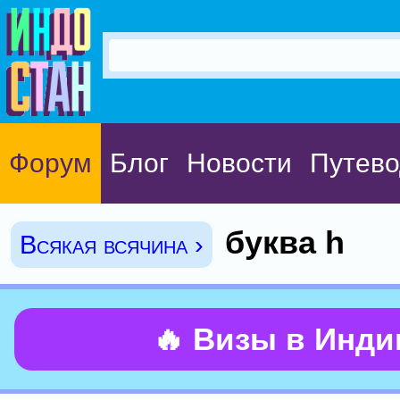
Форум
Блог
Новости
Путево
буква h
Всякая всячина ›
🔥 Визы в Инд