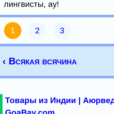
лингвисты, ау!
1
2
3
‹ Всякая всячина
Товары из Индии | Аюрвед
GoaBay.com