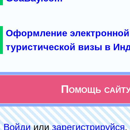
Оформление электронной
туристической визы в Ин
Помощь сайт
Войди
или
зарeгиcтpируйся
,