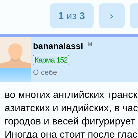
1
из
3
›
м
bananalassi
Карма 152
О себе
во многих английских транс
азиатских и индийских, в ча
городов и весей фигурирует 
Иногда она стоит после глас