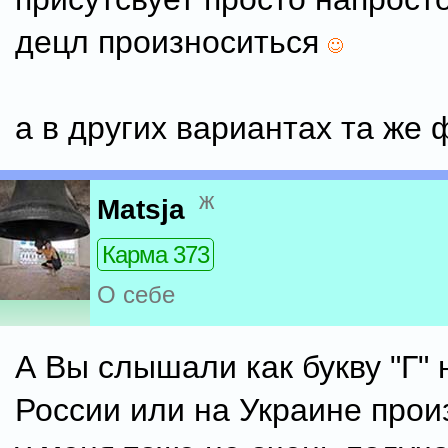
децл произноситься
а в других вариантах та же ф
ж
Matsja
Карма 373
О себе
А Вы слышали как букву "Г" 
России или на Украине прои