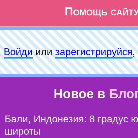
Помощь сайт
Войди
или
зарeгиcтpируйся
,
Новое в
Бло
Бали, Индонезия: 8 градус 
широты