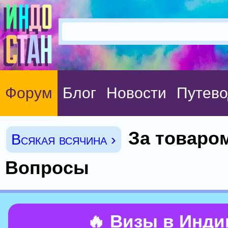
Форум
Блог
Новости
Путево
За товаром
Всякая всячина ›
Вопросы
🔥 Визы в Инд