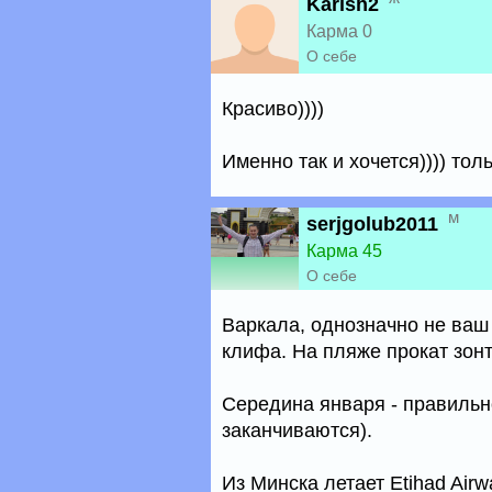
Karish2
Карма 0
О себе
Красиво))))
Именно так и хочется)))) толь
м
serjgolub2011
Карма 45
О себе
Варкала, однозначно не ваш 
клифа. На пляже прокат зонти
Середина января - правильн
заканчиваются).
Из Минска летает Etihad Air