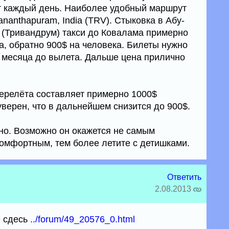
ют каждый день. Наиболее удобный маршрут
vananthapuram, India (TRV). Стыковка в Абу-
m (Тривандрум) такси до Ковалама примерно
а, обратно 900$ на человека. Билеты нужно
и месяца до вылета. Дальше цена прилично
ерелёта составляет примерно 1000$
 уверен, что в дальнейшем снизится до 900$.
но. Возможно он окажется не самым
омфортным, тем более летите с детишками.
Ответить
2.08.2013
е сдесь
../forum/49_20576_0.html