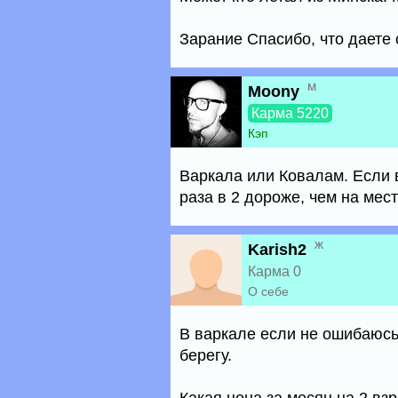
Зарание Спасибо, что даете 
м
Moony
Карма 5220
Кэп
Варкала или Ковалам. Если 
раза в 2 дороже, чем на мест
ж
Karish2
Карма 0
О себе
В варкале если не ошибаюсь 
берегу.