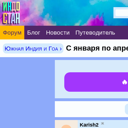
Форум
Блог
Новости
Путеводитель
С января по апре
Южная Индия и Гоа ›

ж
Karish2