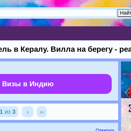
ль в Кералу. Вилла на берегу - ре
 Визы в Индию
1
из
3
›
››
Ответить