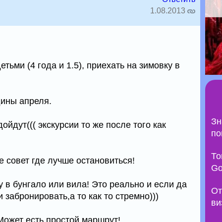
1.08.2013
тьми (4 года и 1.5), приехать на зимовку в
ины апреля.
Зн
ойдут((( экскурсии то же после того как
по
То
е совет где лучше остановиться!
Go
у в бунгало или вила! Это реально и если да
От
 забронировать,а то как то стремно)))
ви
Может есть простой маршрут!