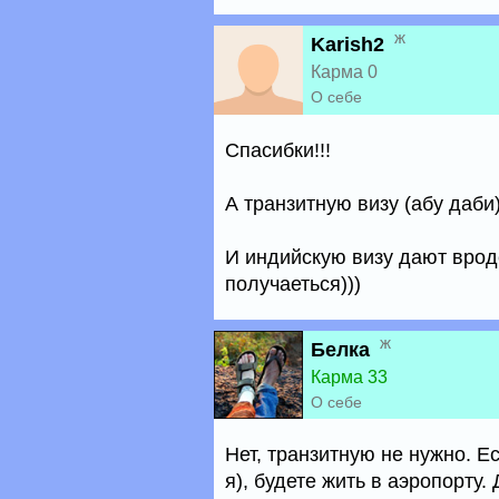
ж
Karish2
Карма 0
О себе
Спасибки!!!
А транзитную визу (абу даби
И индийскую визу дают вроде
получаеться)))
ж
Белка
Карма 33
О себе
Нет, транзитную не нужно. Ес
я), будете жить в аэропорту.