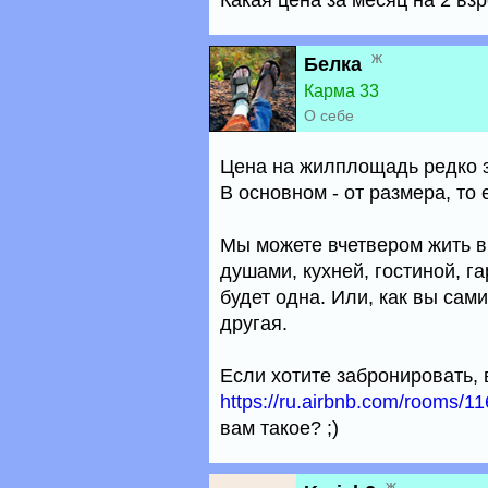
Какая цена за месяц на 2 вз
ж
Белка
Карма 33
О себе
Цена на жилплощадь редко за
В основном - от размера, то
Мы можете вчетвером жить в 
душами, кухней, гостиной, г
будет одна. Или, как вы сами
другая.
Если хотите забронировать, в
https://ru.airbnb.com/rooms/1
вам такое? ;)
ж