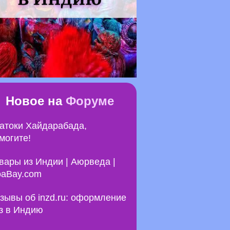
Новое на
Форуме
атоки Хайдарабада,
могите!
вары из Индии | Аюрведа |
aBay.com
зывы об inzd.ru: оформление
з в Индию