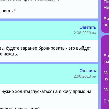
По
Не
советы!
Ви
во
Ответить
2.08.2013
вы будете заранее бронировать - это выйдет
е искать.
Ба
юж
Ответить
Ma
2.08.2013
пу
Мо
нужно ходить(спускаться) а я хочу прямо на
В 