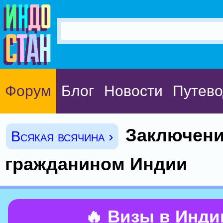
Форум
Блог
Новости
Путево
Заключени
Всякая всячина ›
гражданином Индии
🔥 Визы в Инд