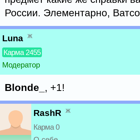
России. Элементарно, Ватсо
ж
Luna
Карма 2455
Модератор
Blonde_
, +1!
ж
RashR
Карма 0
О себе