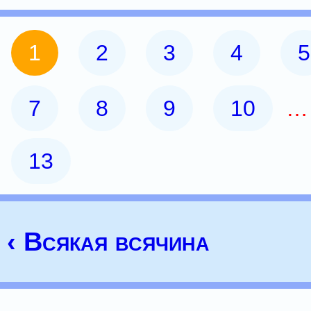
1
2
3
4
5
7
8
9
10
13
‹ Всякая всячина