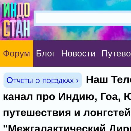
Форум
Блог
Новости
Путево
Наш Тел
Отчеты о поездках ›
канал про Индию, Гоа, 
путешествия и лонгстей
"Межгалактический Дир