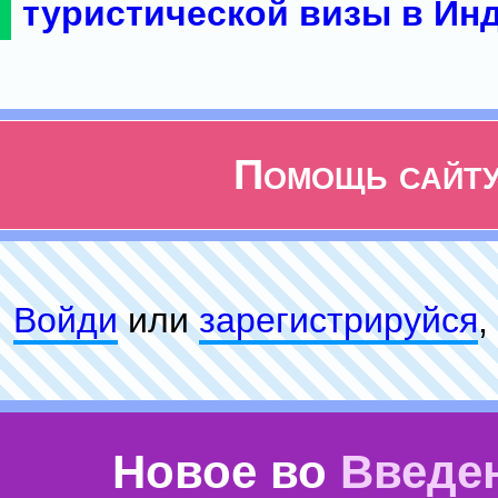
туристической визы в Ин
Помощь сайт
Войди
или
зарeгиcтpируйся
,
Новое во
Введе