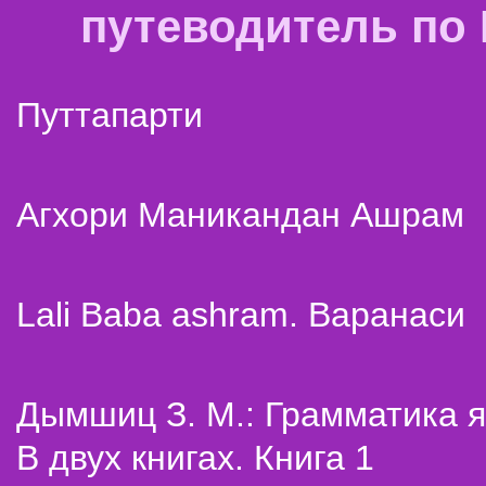
путеводитель по
Путтапарти
Агхори Маникандан Ашрам
Lali Baba ashram. Варанаси
Дымшиц З. М.: Грамматика я
В двух книгах. Книга 1