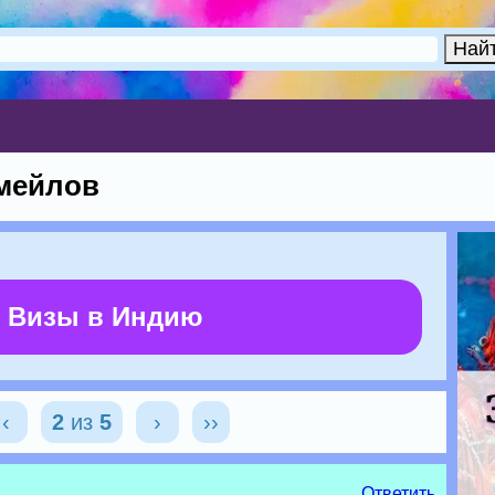
мейлов
 Визы в Индию
‹
2
из
5
›
››
Ответить