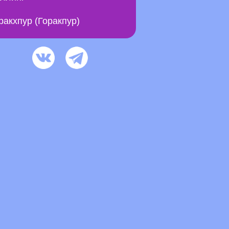
ракхпур (Горакпур)