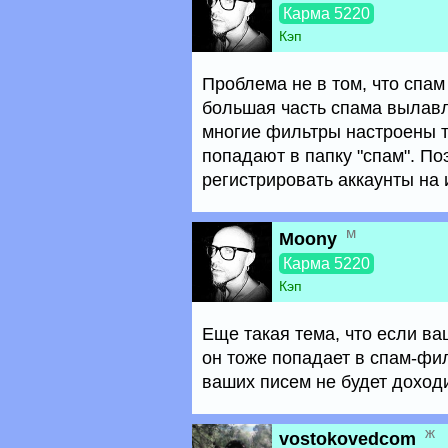
Карма 5220
Кэп
Проблема не в том, что спам
большая часть спама вылавл
многие фильтры настроены та
попадают в папку "спам". П
регистрировать аккаунты на 
м
Moony
Карма 5220
Кэп
Еще такая тема, что если ва
он тоже попадает в спам-фи
ваших писем не будет доход
ж
vostokovedcom