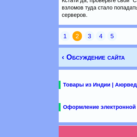
Кстати да, проверьте свой "
взломов туда стало попадат
серверов.
1
2
3
4
5
‹ Обсуждение сайта
Товары из Индии | Аюрвед
Оформление электронной 