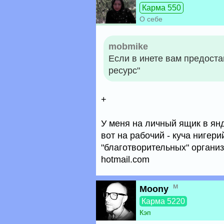
Карма 550
О себе
mobmike
Если в инете вам предоста
ресурс"
+
У меня на личный ящик в янд
вот на рабочий - куча нигер
"благотворительных" организ
hotmail.com
м
Moony
Карма 5220
Кэп