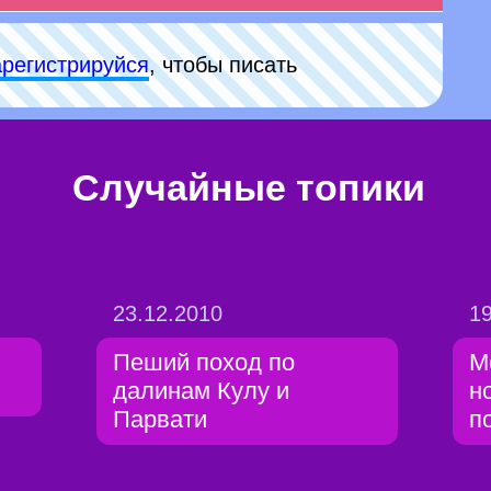
арeгиcтpируйся
, чтобы писать
Случайные топики
23.12.2010
19
Пеший поход по
М
далинам Кулу и
н
Парвати
п