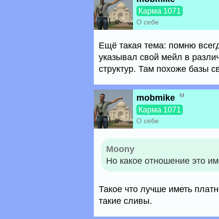
Карма 1071
О себе
Ещё такая тема: помню всегд
указывал свой мейл в разли
структур. Там похоже базы 
м
mobmike
Карма 1071
О себе
Moony
Но какое отношение это им
Такое что лучше иметь платно
такие сливы.