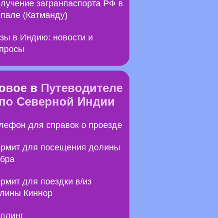
лучение загранпаспорта РФ в
пале (Катманду)
зы в Индию: новости и
просы
овое в
Путеводителе
по Северной Индии
лефон для справок о проезде
рмит для посещения долины
бра
рмит для поездки в/из
лины Киннор
ллинг