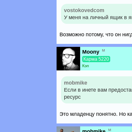
vostokovedcom
У меня на личный ящик в 
Возможно потому, что он ниг
м
Moony
Карма 5220
Кэп
mobmike
Если в инете вам предоста
ресурс
Это младенцу понятно. Но ка
м
mobmike