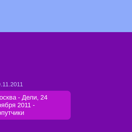
.11.2011
осква - Дели, 24
оября 2011 -
опутчики