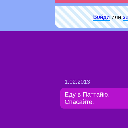
Войди
или
з
1.02.2013
Еду в Паттайю.
Спасайте.