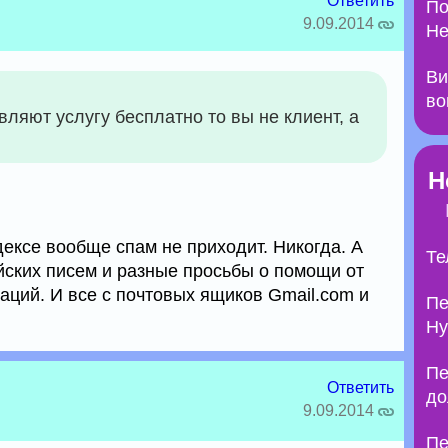
Ответить
По
9.09.2014
Не
Ви
во
вляют услугу бесплатно то вы не клиент, а
Н
ексе вообще спам не приходит. Никогда. А
Те
ийских писем и разные просьбы о помощи от
аций. И все с почтовых ящиков Gmail.com и
Пе
Ну
Пе
Ответить
до
9.09.2014
Пе