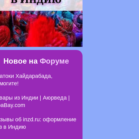
Новое на
Форуме
атоки Хайдарабада,
могите!
вары из Индии | Аюрведа |
aBay.com
зывы об inzd.ru: оформление
з в Индию