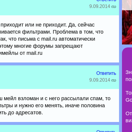
9.09.2014
 приходит или не приходит. Да, сейчас
ивается фильтрами. Проблема в том, что
к, что письма с mail.ru автоматически
оэтому многие форумы запрещают
имейлы от mail.ru
Зн
Ответить
по
9.09.2014
То
ш мейл взломан и с него рассылали спам, то
Go
льтры и нужно его менять, иначе половина
ить до адресатов.
От
ви