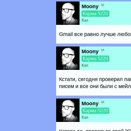
м
Moony
Карма 5220
Кэп
Gmail все равно лучше любо
м
Moony
Карма 5220
Кэп
Кстати, сегодня проверил па
писем и все они были с мейл
м
Moony
Карма 5220
Кэп