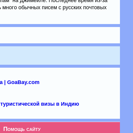
Спам" на Джимейле. Последнее время из-за
ь много обычных писем с русских почтовых
а | GoaBay.com
туристической визы в Индию
Помощь сайту