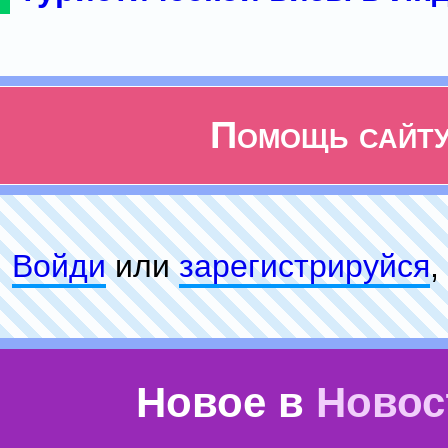
Помощь сайт
Войди
или
зарeгиcтpируйся
,
Новое в
Новос