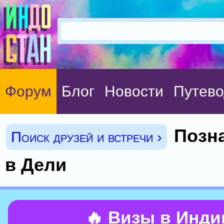
Форум
Блог
Новости
Путево
Позн
Поиск друзей и встречи ›
в Дели
🔥 Визы в Инд