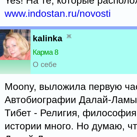
Yes! На те, которые располо
www.indostan.ru/novosti
ж
kalinka
Карма 8
О себе
Moony, выложила первую ча
Автобиографии Далай-Ламы
Тибет - Религия, философия
истории много. Но думаю, ч