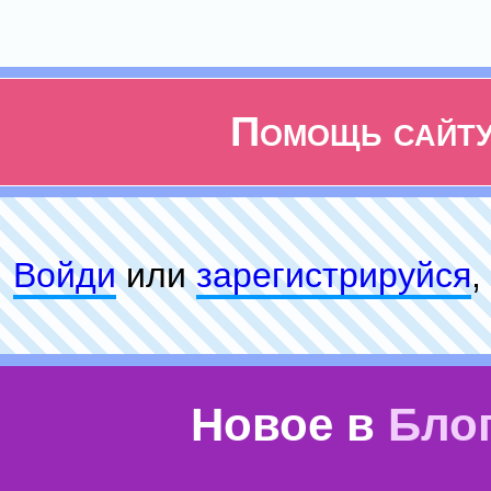
Помощь сайт
Войди
или
зарeгиcтpируйся
,
Новое в
Бло