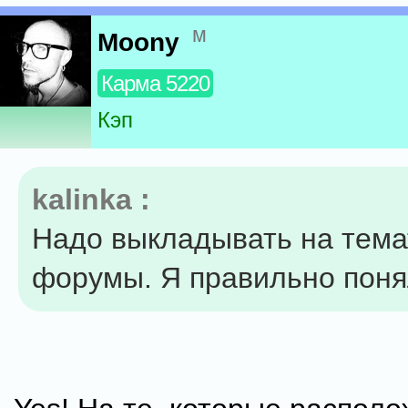
м
Moony
Карма 5220
Кэп
kalinka :
Надо выкладывать на тема
форумы. Я правильно пон