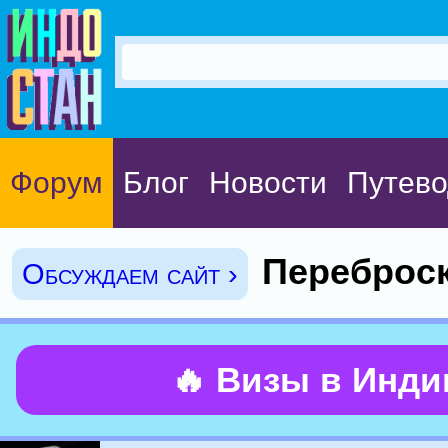
Форум
Блог
Новости
Путево
Переброск
Обсуждаем сайт ›
🔥 Визы в Инд