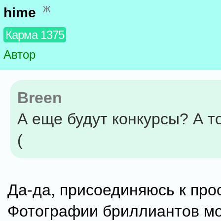
ж
hime
Карма 1375
Автор
Breen
А еще будут конкурсы? А то
(
Да-да, присоединяюсь к про
Фотографии бриллиантов м