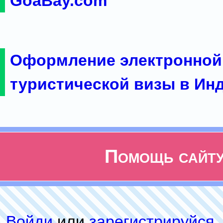
GoaBay.com
Оформление электронной
туристической визы в Ин
Помощь сайт
Войди
или
зарeгиcтpируйся
,