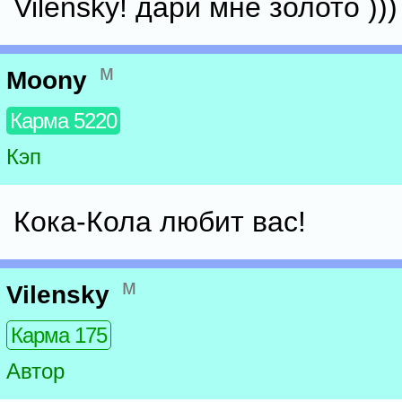
Vilensky! дари мне золото )))
м
Moony
Карма 5220
Кэп
Кока-Кола любит вас!
м
Vilensky
Карма 175
Автор