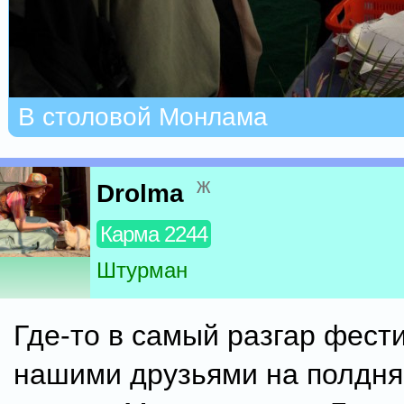
В столовой Монлама
ж
Drolma
Карма 2244
Штурман
Где-то в самый разгар фест
нашими друзьями на полдня