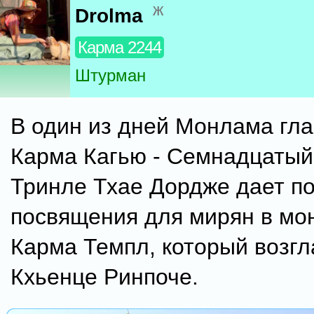
ж
Drolma
Карма 2244
Штурман
В один из дней Монлама гл
Карма Кагью - Семнадцатый
Тринле Тхае Дордже дает по
посвящения для мирян в мо
Карма Темпл, который возгл
Кхьенце Ринпоче.