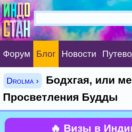
Форум
Блог
Новости
Путево
Бодхгая, или м
Drolma ›
Просветления Будды
🔥 Визы в Инд