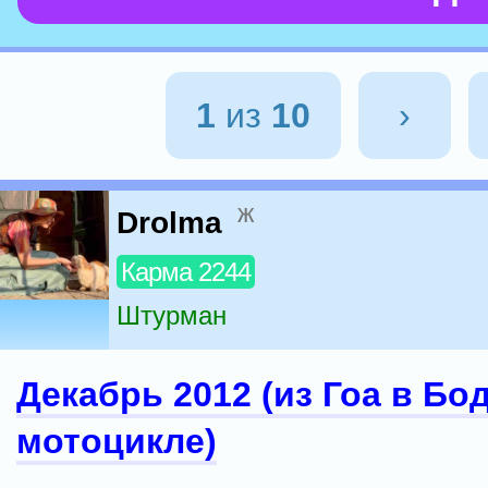
1
из
10
›
ж
Drolma
Карма 2244
Штурман
Декабрь 2012 (из Гоа в Бо
мотоцикле)