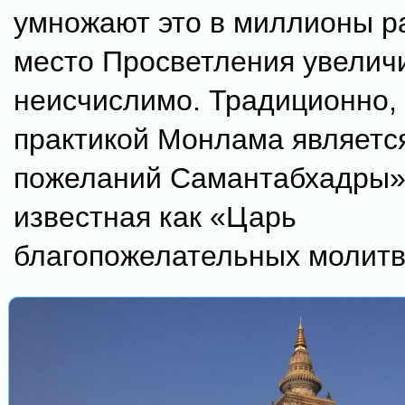
умножают это в миллионы р
место Просветления увелич
неисчислимо. Традиционно,
практикой Монлама являетс
пожеланий Самантабхадры»
известная как «Царь
благопожелательных молитв