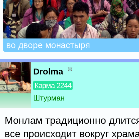
во дворе монастыря
ж
Drolma
Карма 2244
Штурман
Монлам традиционно длитс
все происходит вокруг храм