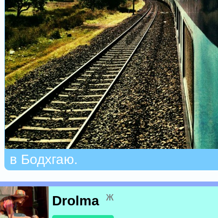
в Бодхгаю.
ж
Drolma