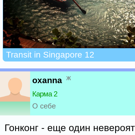
Transit in Singapore 12
ж
oxanna
Карма 2
О себе
Гонконг - еще один невероя