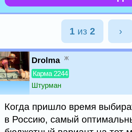
1
из
2
›
ж
Drolma
Карма 2244
Штурман
Когда пришло время выбира
в Россию, самый оптимальн