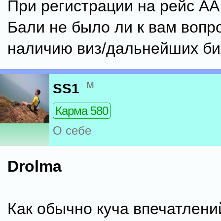
При регистрации на рейс АА
Бали не было ли к вам вопр
наличию виз/дальнейших би
м
SS1
Карма 580
О себе
Drolma
Как обычно куча впечатлений