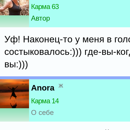
Карма 63
Автор
Уф! Наконец-то у меня в гол
состыковалось:))) где-вы-ко
вы:)))
ж
Anora
Карма 14
О себе