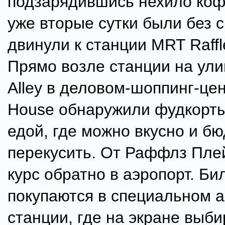
подзарядившись нехило кофе
уже вторые сутки были без 
двинули к станции MRT Raffl
Прямо возле станции на ул
Alley в деловом-шоппинг-це
House обнаружили фудкорты
едой, где можно вкусно и б
перекусить. От Раффлз Пле
курс обратно в аэропорт. Би
покупаются в специальном а
станции, где на экране выби