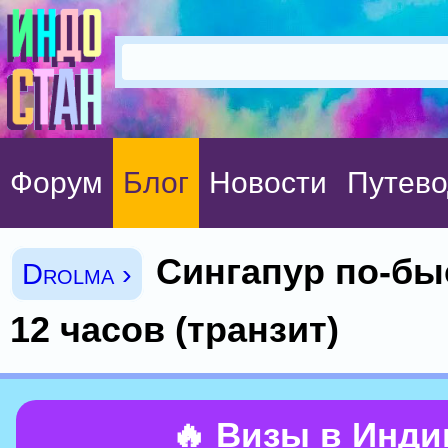
Форум
Блог
Новости
Путево
Сингапур по-бы
Drolma ›
12 часов (транзит)
🔥 Визы в Инд