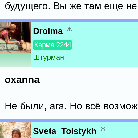
будущего. Вы же там еще н
ж
Drolma
Карма 2244
Штурман
oxanna
Не были, ага. Но всё возмож
ж
Sveta_Tolstykh