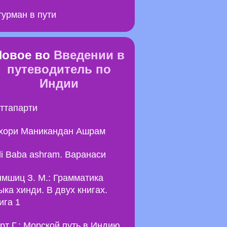
урман в пути
Новое во
Введении в
путеводитель по
Индии
ттапарти
хори Маникандан Ашрам
li Baba ashram. Варанаси
мшиц З. М.: Грамматика
ыка хинди. В двух книгах.
ига 1
рт Г.: Морской путь в Индию