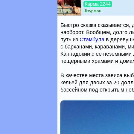
Карма 2244
Штурман
Быстро сказка сказывается, д
наоборот. Вообщем, долго ли
путь из
Стамбула
в деревушк
с барханами, караванами, м
Каппадокии с ее неземными
пещерными храмами и домам
В качестве места зависа вы
кельей для двоих за 20 долл
бассейном под открытым не