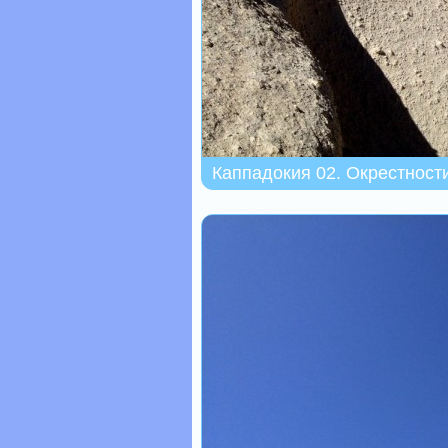
Каппадокия 02. Окрестност