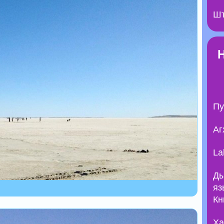
Шт
Пу
Аг
La
Ды
яз
Кн
Ха