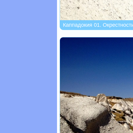
Каппадокия 01. Окрестност