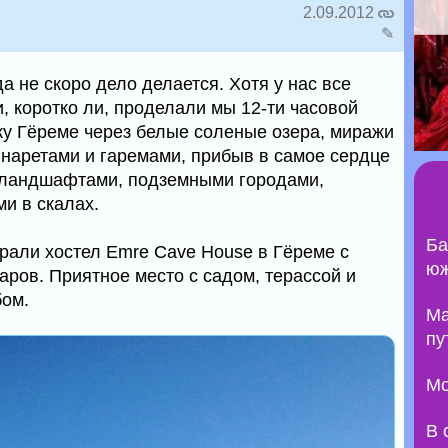
2.09.2012
✎
а не скоро дело делается. Хотя у нас все
, коротко ли, проделали мы 12-ти часовой
у Гёреме через белые соленые озера, миражи
инаретами и гаремами, прибыв в самое сердце
 ландшафтами, подземными городами,
и в скалах.
Ба
брали хостел Emre Cave House в Гёреме с
юж
аров. Приятное место с садом, терассой и
бом.
Ma
пу
Мо
В 