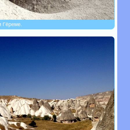
и Гёреме.