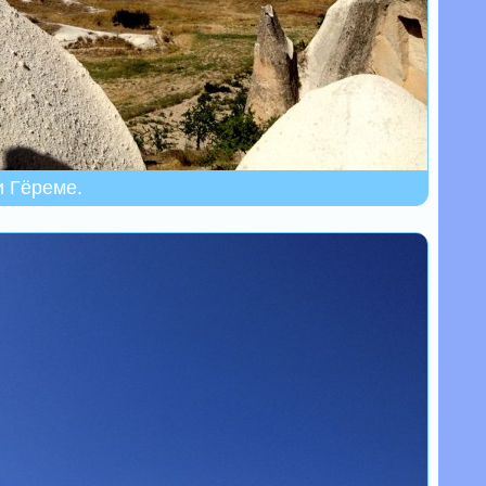
и Гёреме.