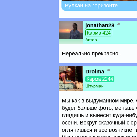
Вулкан на горизонте
ж
jonathan28
Карма 424
Автор
Нереально прекрасно..
ж
Drolma
Карма 2244
Штурман
Мы как в выдуманном мире. 
будет больше фото, меньше б
глядишь и вынесит куда-ниб
осени. Вокруг сказочный сюр
оглянишься и все возникнет 