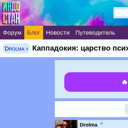
Форум
Блог
Новости
Путеводитель
Каппадокия: царство пси
Drolma ›

ж
Drolma