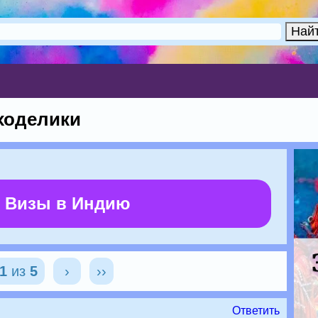
ходелики
 Визы в Индию
1
из
5
›
››
Ответить