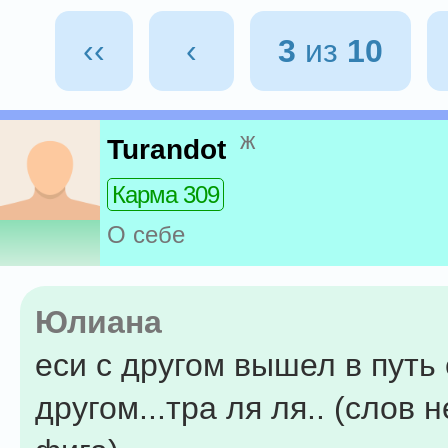
‹‹
‹
3
из
10
ж
Turandot
Карма 309
О себе
Юлиана
еси с другом вышел в путь 
другом...тра ля ля.. (слов 