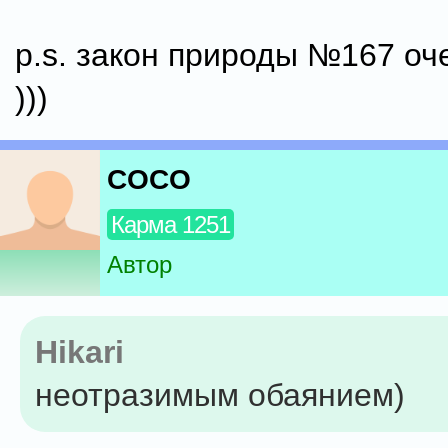
p.s. закон природы №167 о
)))
COCO
Карма 1251
Автор
Hikari
неотразимым обаянием)