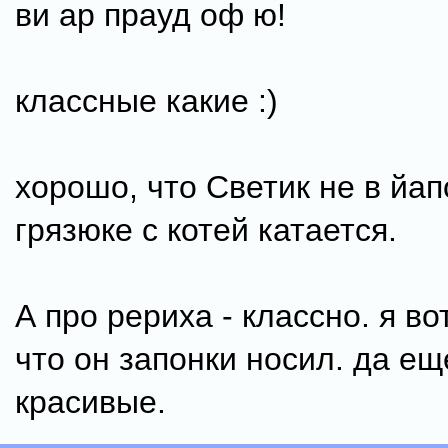
ви ар прауд оф ю!
классные какие :)
хорошо, что Светик не в йап
грязюке с котей катается.
А про рериха - классно. я во
что он запонки носил. да ещ
красивые.