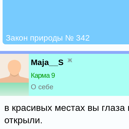
Закон природы № 342
ж
Maja__S
Карма 9
О себе
в красивых местах вы глаза
открыли.