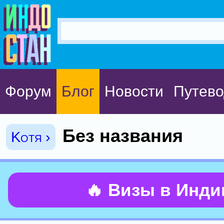
Форум
Блог
Новости
Путево
Без названия
Kotя ›
🔥 Визы в Инд