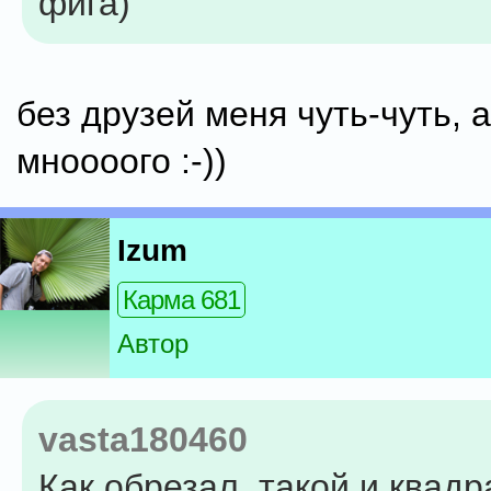
фига)
без друзей меня чуть-чуть, 
мноооого :-))
Izum
Карма 681
Автор
vasta180460
Как обрезал, такой и квадр