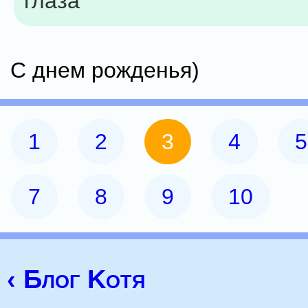
глаза
С днем рожденья)
1
2
3
4
5
7
8
9
10
‹ Блог Kotя