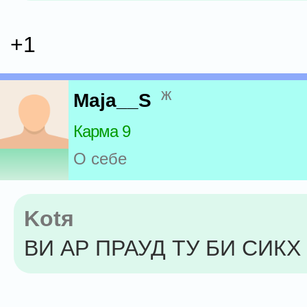
+1
ж
Maja__S
Карма 9
О себе
Kotя
ВИ АР ПРАУД ТУ БИ СИКХ