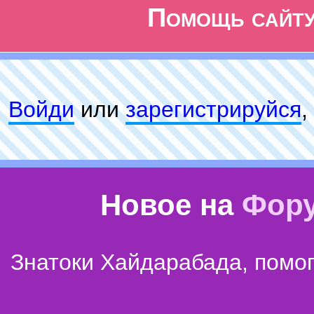
Помощь сайт
Войди
или
зарeгиcтpируйся
,
Новое на
Фор
Знатоки Хайдарабада, помог