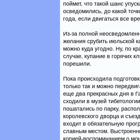
поймет, что такой шанс упус
осведомились, до какой точк
года, если двигаться все вр
Из-за полной неосведомленно
желания срубить июльской ка
можно куда угодно. Ну, по к
случае, купание в горячих к
порешили.
Пока происходила подготовка
только так и можно передвиг
еще два прекрасных дня в Га
сходили в музей тибетологии,
пошатались по парку, распо
королевского дворца и съезд
входит в обязательную прогр
славным местом. Выстроенн
копией-воспоминанием о мон