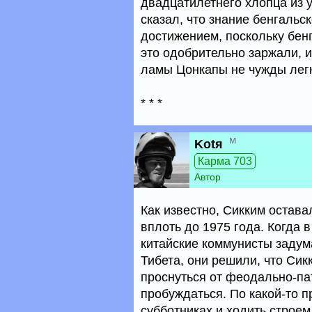
двадцатилетнего хлопца из у
сказал, что знание бенгальс
достижением, поскольку бенг
это одобрительно заржали, 
ламы Цонкапы не чужды легк
* * *
м
Kotя
Карма 703
Автор
Как известно, Сикким остав
вплоть до 1975 года. Когда 
китайские коммунисты задум
Тибета, они решили, что Сик
проснуться от феодально-па
пробуждаться. По какой-то п
субботниках и ходить строе