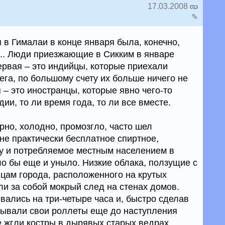
17.03.2008
✎
 в Гималаи в конце января была, конечно,
ь... Люди приезжающие в Сикким в январе
ервая – это индийцы, которые приехали
нега, по большому счету их больше ничего не
я – это иностранцы, которые явно чего-то
ии, то ли время года, то ли все вместе.
рно, холодно, промозгло, часто шел
не практически бесплатное спиртное,
у и потребляемое местным населением в
ло бы еще и уныло. Низкие облака, ползущие с
ицам города, расположенного на крутых
ли за собой мокрый след на стенах домов.
вались на три-четыре часа и, быстро сделав
пывали свои роллеты еще до наступления
е жгли костры в дырявых старых ведрах,