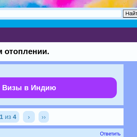
м отоплении.
 Визы в Индию
1
из
4
›
››
Ответить