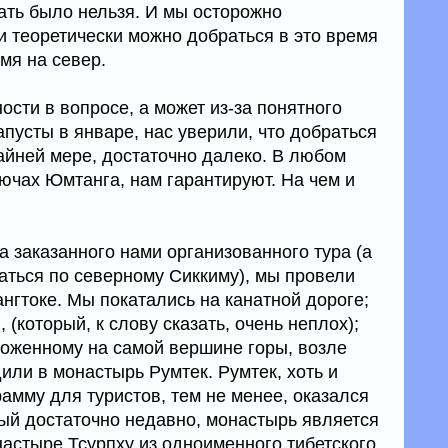
кать было нельзя. И мы осторожно
и теоретически можно добраться в это время
емя на север.
сти в вопросе, а может из-за понятного
пусты в январе, нас уверили, что добраться
райней мере, достаточно далеко. В любом
лючах Юмтанга, нам гарантируют. На чем и
 заказанного нами организованного тура (а
аться по северному Сиккиму), мы провели
нгтоке. Мы покатались на канатной дороге;
 (который, к слову сказать, очень неплох);
ложенному на самой вершине горы, возле
или в монастырь Румтек. Румтек, хоть и
амму для туристов, тем не менее, оказался
ый достаточно недавно, монастырь является
астыре Тсурпху из одноименного тибетского