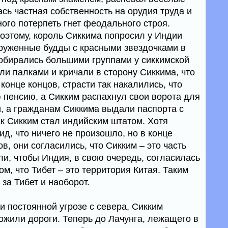
сь частная собственность на орудия труда и
ого потерпеть гнет феодального строя.
поэтому, король Сиккима попросил у Индии
оруженные будды с красными звездочками в
обирались большими группами у сиккимской
ли палками и кричали в сторону Сиккима, что
конце концов, страсти так накалились, что
 пенсию, а Сикким распахнул свои ворота для
, а гражданам Сиккима выдали паспорта с
ак Сикким стал индийским штатом. Хотя
д, что ничего не произошло, но в конце
в, они согласились, что Сикким – это часть
ли, чтобы Индия, в свою очередь, согласилась
, что Тибет – это территория Китая. Таким
за Тибет и наоборот.
и постоянной угрозе с севера, Сикким
ожили дороги. Теперь до Лачунга, лежащего в