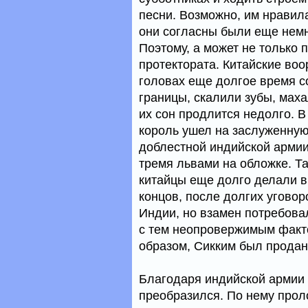
песни. Возможно, им нравила
они согласны были еще немн
Поэтому, а может не только 
протектората. Китайские во
головах еще долгое время с
границы, скалили зубы, маха
их сон продлится недолго. В 
король ушел на заслуженную
доблестной индийской армии
тремя львами на обложке. Т
китайцы еще долго делали ви
концов, после долгих уговоро
Индии, но взамен потребова
с тем неопровержимым фактом
образом, Сикким был продан 
Благодаря индийской армии 
преобразился. По нему прол