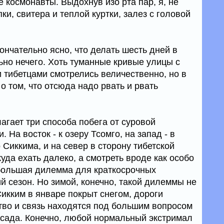
е космонавты. Выдохнув изо рта пар, я, не
ки, свитера и теплой куртки, залез с головой
нчательно ясно, что делать шесть дней в
ьно нечего. Хоть туманные кривые улицы с
тибетцами смотрелись величественно, но в
о том, что отсюда надо рвать и рвать
агает три способа побега от суровой
. На восток - к озеру Тсомго, на запад - в
Сиккима, и на север в сторону тибетской
куда ехать далеко, а смотреть вроде как особо
 большая дилемма для краткосрочных
й сезон. Но зимой, конечно, такой дилеммы не
икким в январе покрыт снегом, дороги
во и связь находятся под большим вопросом
засада. Конечно, любой нормальный экстримал