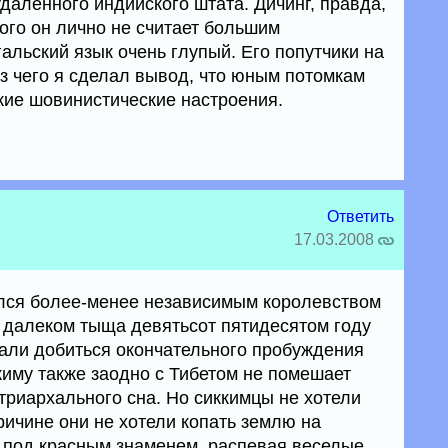
даленного индийского штата. Дичинг, правда,
кого он лично не считает большим
альский язык очень глупый. Его попутчики на
из чего я сделал вывод, что юным потомкам
ие шовинистические настроения.
Ответить
17.03.2008
ался более-менее независимым королевством
в далеком тыща девятьсот пятидесятом году
али добиться окончательного пробуждения
киму также заодно с Тибетом не помешает
триархального сна. Но сиккимцы не хотели
ричине они не хотели копать землю на
м под красным знаменем, распевая веселые