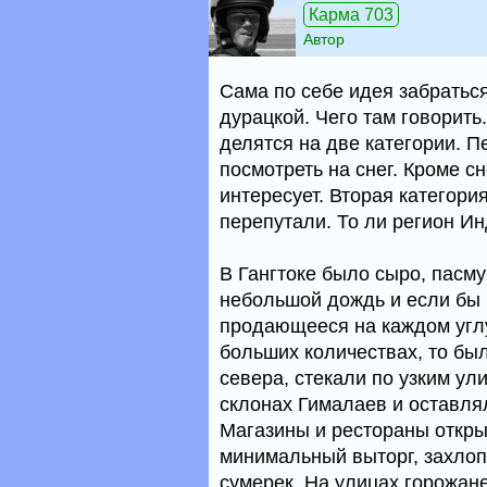
Карма 703
Автор
Сама по себе идея забраться
дурацкой. Чего там говорит
делятся на две категории. П
посмотреть на снег. Кроме с
интересует. Вторая категори
перепутали. То ли регион Инд
В Гангтоке было сыро, пасму
небольшой дождь и если бы 
продающееся на каждом угл
больших количествах, то бы
севера, стекали по узким ул
склонах Гималаев и оставля
Магазины и рестораны откры
минимальный выторг, захло
сумерек. На улицах горожан