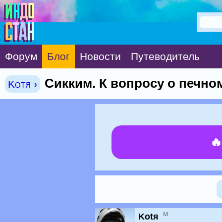
Форум
Блог
Новости
Путеводитель
Сикким. К вопросу о печно
Kotя ›

м
Kotя