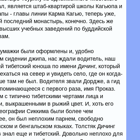
нал, является штаб-квартирой школы Кагьюпа и
пы - главы линии Карма Кагью, теперь уже,
й последний монастырь, конечно. Здесь же
высших учебных заведений по буддийской
лам.
бумажки были оформлены и, удобно
 сидении джипа, нас ждали водитель, наш
ый тибетский юноша по имени Дичинг, который
хаться на север и увидеть село, где он когда-
ше там не был. Водителя звали Дордже, а гид
апоминающееся с первого раза, имя Проказ.
 с типично тибетскими чертами лица и
 выкрашенными в рыжий цвет. И, хоть его
 географии Сиккима были более чем
ее, он был неплохим парнем, свободно
ском и бенгальском языках. Толстяк Дичинг
 знал еще и тибетский. Довольно неплохо для