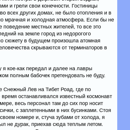
ами и грели свои конечности. Гостиницы
 во всех других домах, не было отопления и в
о мрачная и холодная атмосфера. Если бы не
 поведение местных жителей, то все это
ледний на земле город из недорогого
по сюжету в будущем произошла атомная
человечества скрываются от терминаторов в
у я кое-как передал и далее на лавры
ком полным бабочек претендовать не буду.
е Снежный Лев на Тибет Роад, где по
 время останавливался известный космонавт
мере, весь персонал там до сих пор носит
сички, с заплетенными в них бусинками. Стоя
своем номере и, стуча зубами от холода, я
ыл не дурак, приехав сюда теплым летом.