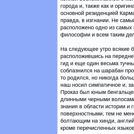
города и, также как и ориги
основной резиденцией Карма
правда, в изгнании. Не самы
расположено одно из самых 
философии и всем таким де
На следующее утро всякие 
расположившись на переднем
гид и еще один весьма тучн
соблазнился на шарабан прое
то родился, но никогда боль
наш носил симпатичное и, з
Проказ был юным бенгальцем
длинными черными волосами,
знания в области истории и
поверхностными, тем не мен
болтающим на хинди, англий
кроме перечисленных языков