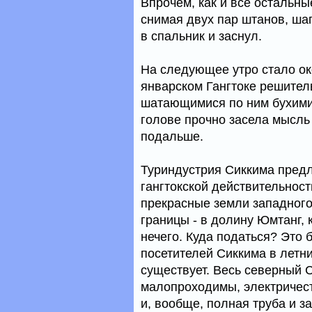
Впрочем, как и все остальны
снимая двух пар штанов, шап
в спальник и заснул.
На следующее утро стало око
январском Гангтоке решител
шатающимися по ним бухими 
голове прочно засела мысль 
подальше.
Туриндустрия Сиккима предл
гангтокской действительности
прекрасные земли западного 
границы - в долину Юмтанг, 
нечего. Куда податься? Это
посетителей Сиккима в летни
существует. Весь северный С
малопроходимы, электричест
и, вообще, полная труба и 