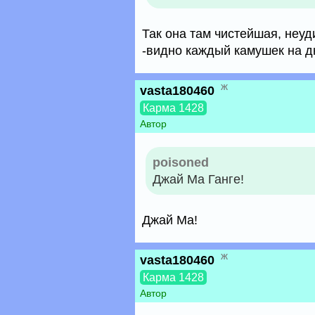
Так она там чистейшая, неуд
-видно каждый камушек на д
ж
vasta180460
Карма 1428
Автор
poisoned
Джай Ма Ганге!
Джай Ма!
ж
vasta180460
Карма 1428
Автор