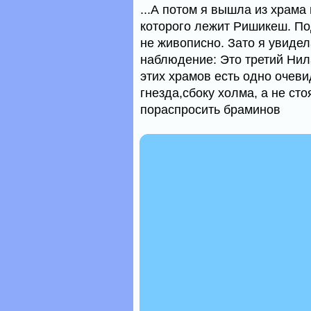
...А потом я вышла из храма
которого лежит Ришикеш. По
не живописно. Зато я увидел
наблюдение: Это третий Нила
этих храмов есть одно очеви
гнезда,сбоку холма, а не ст
пораспросить браминов