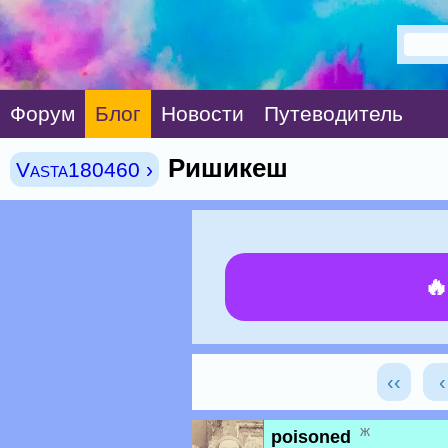
Форум
Блог
Новости
Путеводитель
Ришикеш
Vasta180460 ›

‹‹
ж
poisoned