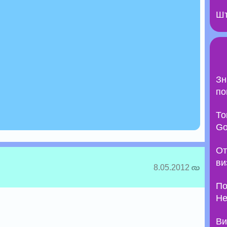
Шт
Зн
по
То
Go
От
ви
8.05.2012
По
Не
Ви