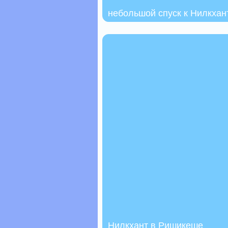
небольшой спуск к Нилкхан
Нилкхант в Ришикеше