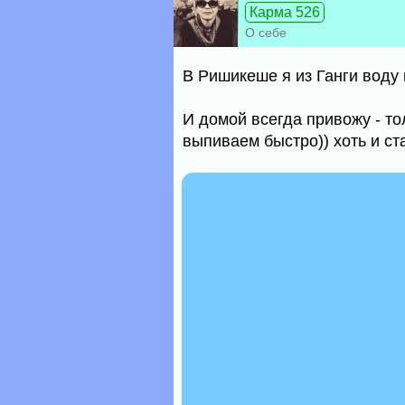
Карма 526
О себе
В Ришикеше я из Ганги воду 
И домой всегда привожу - то
выпиваем быстро)) хоть и ст