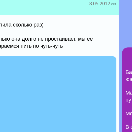
8.05.2012
пила сколько раз)
лько она долго не простаивает, мы ее
араемся пить по чуть-чуть
Ба
юж
Ma
пу
Мо
В 