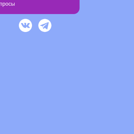
просы