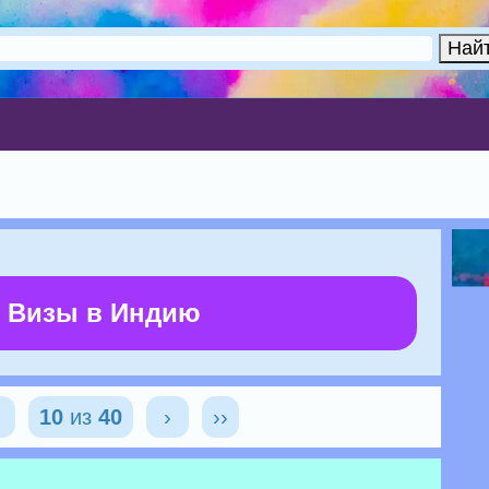
 Визы в Индию
‹
10
из
40
›
››