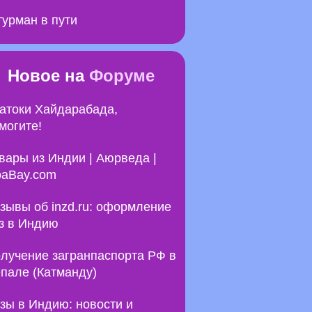
урман в пути
Новое на
Форуме
атоки Хайдарабада,
могите!
вары из Индии | Аюрведа |
aBay.com
зывы об inzd.ru: оформление
з в Индию
лучение загранпаспорта РФ в
пале (Катманду)
зы в Индию: новости и