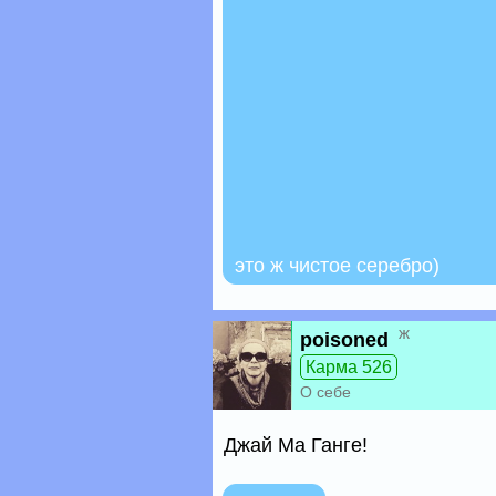
это ж чистое серебро)
ж
poisoned
Карма 526
О себе
Джай Ма Ганге!