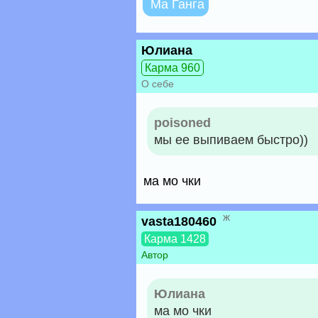
Ма Ганга
Юлиана
Карма 960
О себе
poisoned
мы ее выпиваем быстро))
ма мо чки
ж
vasta180460
Карма 1428
Автор
Юлиана
ма мо чки