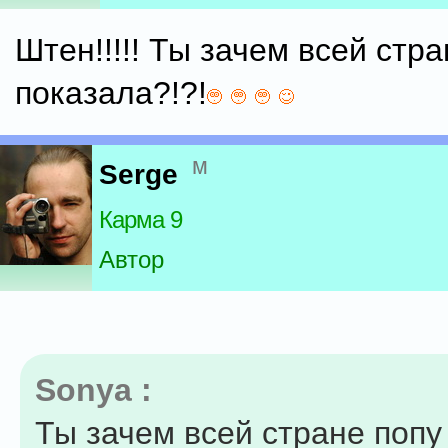
Штен!!!!! Ты зачем всей стра
показала?!?!
м
Serge
Карма 9
Автор
Sonya :
Ты зачем всей стране попу