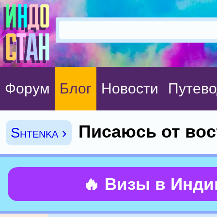
Форум
Блог
Новости
Путево
Писаюсь от вос
Shtenka ›
🔥 Визы в Инд