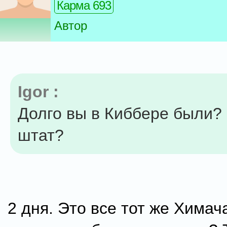
Карма 693
Автор
Igor :
Долго вы в Киббере были? 
штат?
2 дня. Это все тот же Хима