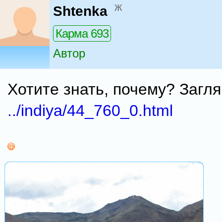
ж
Shtenka
Карма 693
Автор
Хотите знать, почему? Загля
../indiya/44_760_0.html