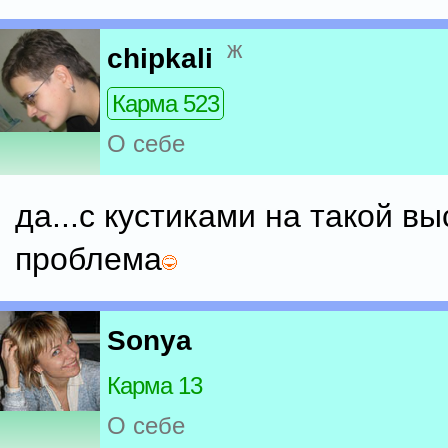
ж
chipkali
Карма 523
О себе
да...с кустиками на такой вы
проблема
Sonya
Карма 13
О себе