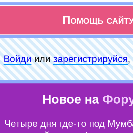
Помощь сайт
Войди
или
зарeгиcтpируйся
,
Новое на
Фор
Четыре дня где-то под Мумб