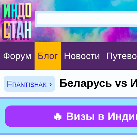
Форум
Блог
Новости
Путево
Беларусь vs 
Frantishak ›
🔥 Визы в Инд