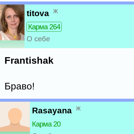
ж
titova
Карма 264
О себе
Frantishak
Браво!
ж
Rasayana
Карма 20