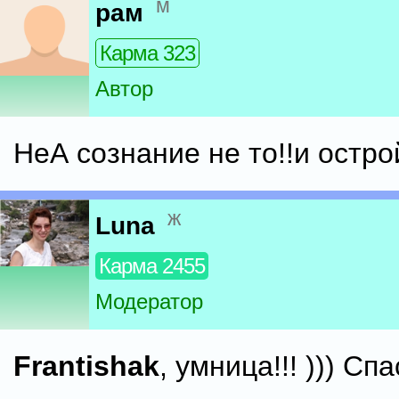
м
рам
Карма 323
Автор
НеА сознание не то!!и остро
ж
Luna
Карма 2455
Модератор
Frantishak
, умница!!! ))) Сп