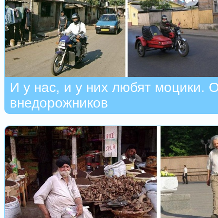
И у нас, и у них любят моцики.
внедорожников