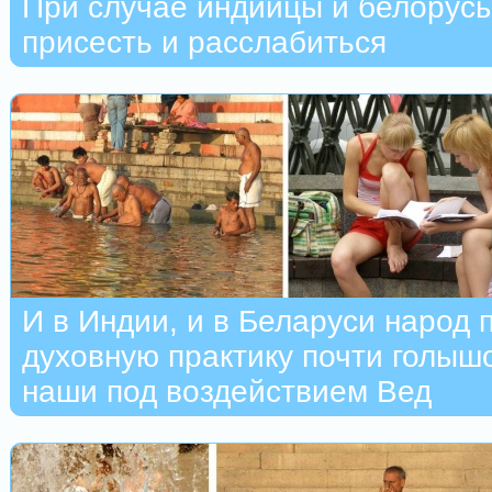
При случае индийцы и белорусы
присесть и расслабиться
И в Индии, и в Беларуси народ 
духовную практику почти голышо
наши под воздействием Вед