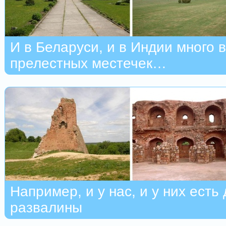
И в Беларуси, и в Индии много 
прелестных местечек…
Например, и у нас, и у них есть
развалины