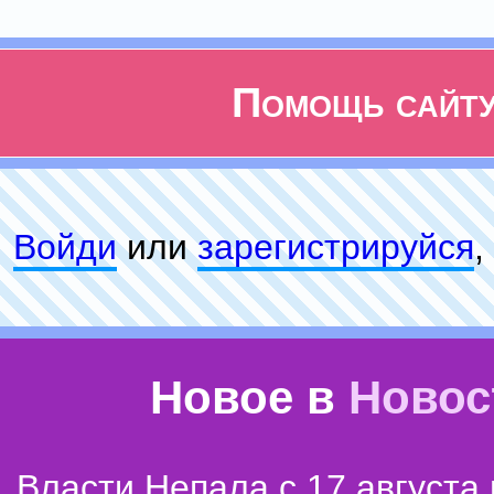
Помощь сайт
Войди
или
зарeгиcтpируйся
,
Новое в
Новос
Власти Непала с 17 августа