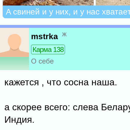
A свиней и у них, и у нас хватает
ж
mstrka
Карма 138
О себе
кажется , что сосна наша.
а скорее всего: слева Белару
Индия.