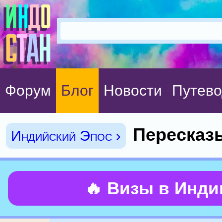
Форум
Блог
Новости
Путево
Пересказ
Индийский Эпос ›
🔥 Визы в Инд