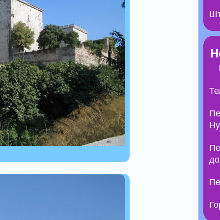
Шт
Н
Те
Пе
Ну
Пе
до
Пе
Го