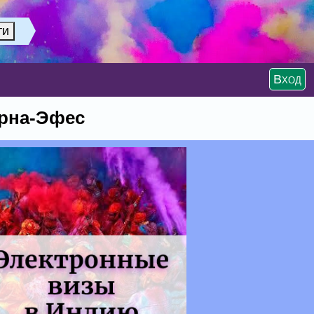
Вход
ирна-Эфес