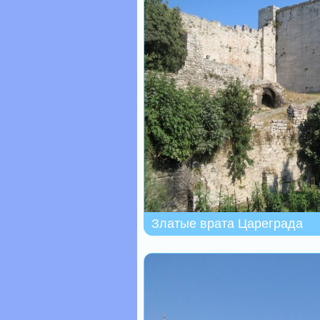
Златые врата Цареграда