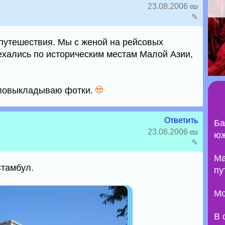
23.08.2006
✎
 путешествия. Мы с женой на рейсовых
ехались по историческим местам Малой Азии,
 повыкладываю фотки.
Ответить
Ба
23.08.2006
юж
✎
Ma
Стамбул.
пу
Мо
В 