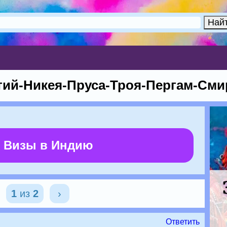
тий-Никея-Пруса-Троя-Пергам-См
 Визы в Индию
1
из
2
›
Ответить