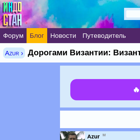
Форум
Блог
Новости
Путеводитель
Дорогами Византии: Визан
Azur ›

м
Azur