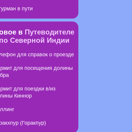
урман в пути
овое в
Путеводителе
по Северной Индии
лефон для справок о проезде
рмит для посещения долины
бра
рмит для поездки в/из
лины Киннор
ллинг
ракхпур (Горакпур)