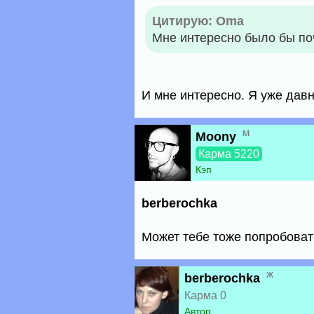
Цитирую: Oma
Мне интересно было бы по
И мне интересно. Я уже давн
м
Moony
Карма 5220
Кэп
berberochka
Может тебе тоже попробоват
ж
berberochka
Карма 0
Автор