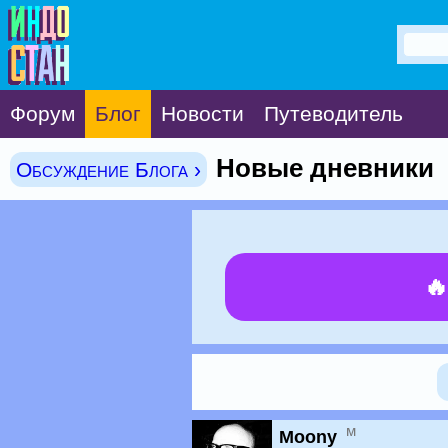
Форум
Блог
Новости
Путеводитель
Новые дневники
Обсуждение Блога ›

м
Moony