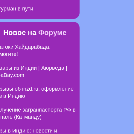
урман в пути
Новое на
Форуме
атоки Хайдарабада,
могите!
вары из Индии | Аюрведа |
aBay.com
зывы об inzd.ru: оформление
з в Индию
лучение загранпаспорта РФ в
пале (Катманду)
зы в Индию: новости и