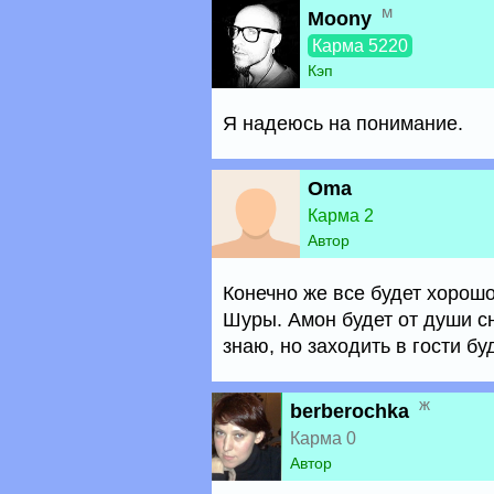
м
Moony
Карма 5220
Кэп
Я надеюсь на понимание.
Oma
Карма 2
Автор
Конечно же все будет хорош
Шуры. Амон будет от души с
знаю, но заходить в гости бу
ж
berberochka
Карма 0
Автор