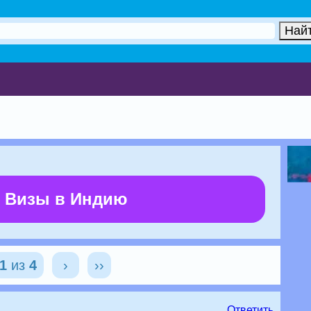
 Визы в Индию
1
из
4
›
››
Ответить