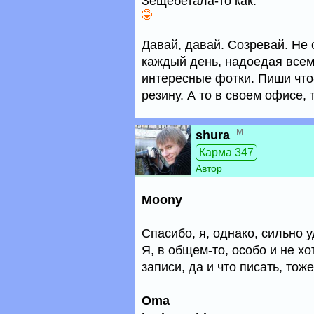
Зещебетала-то как.
Давай, давай. Созревай. Не 
каждый день, надоедая всем
интересные фотки. Пиши что
резину. А то в своем офисе, 
м
shura
Карма 347
Автор
Moony
Спасибо, я, однако, сильно у
Я, в общем-то, особо и не хо
записи, да и что писать, тож
Oma