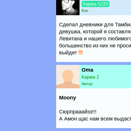
Карма 5220
Кэп
Сделал дневники для Тамби
девушка, которой я составля
Левитана и нашего любимого
большинство из них не проси
выйдет
Oma
Карма 2
Автор
Moony
Сюрпрааайзз!!!
А Амон щас нам всем выдас