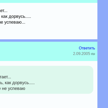
т...
как дорвусь.....
е успеваю...
Ответить
2.09.2005
ает...
, как дорвусь.....
е не успеваю