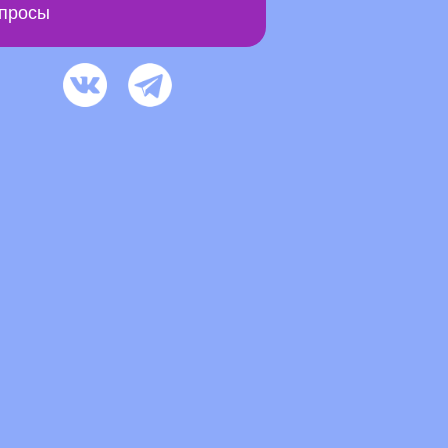
просы