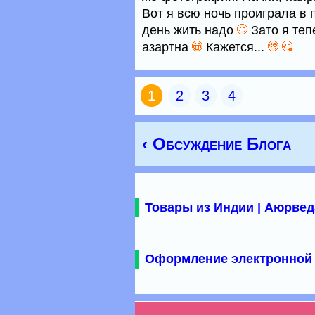
Вот я всю ночь проиграла в 
день жить надо
Зато я теп
азартна
Кажется...
1
2
3
4
‹ Обсуждение Блога
Товары из Индии | Аюрвед
Оформление электронной 