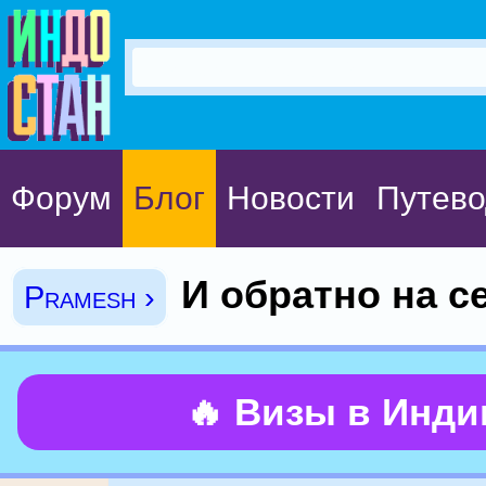
Форум
Блог
Новости
Путево
И обратно на с
Pramesh ›
🔥 Визы в Инд