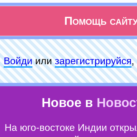
Помощь сайт
Войди
или
зарeгиcтpируйся
,
Новое в
Новос
На юго-востоке Индии откр