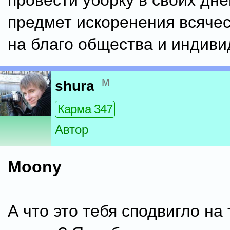
провести уборку в своих дне
предмет искоренения всячес
на благо общества и индиви
м
shura
Карма 347
Автор
Moony
А что это тебя сподвигло на