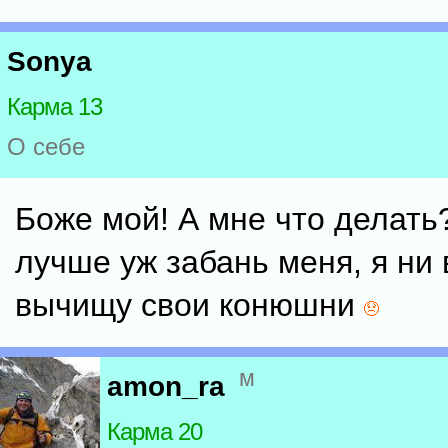
Sonya
Карма 13
О себе
Боже мой! А мне что делать
лучше уж забань меня, я ни 
вычищу свои конюшни
м
amon_ra
Карма 20