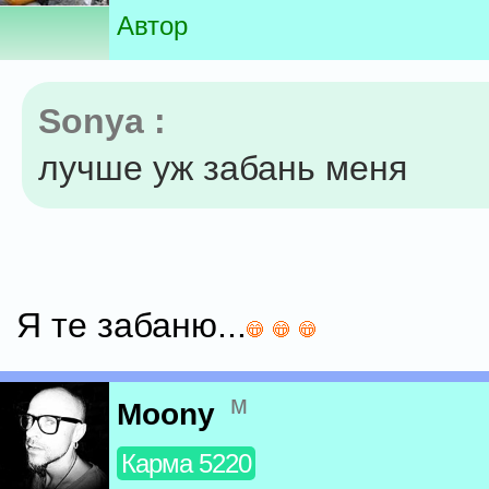
Автор
Sonya :
лучше уж забань меня
Я те забаню...
м
Moony
Карма 5220