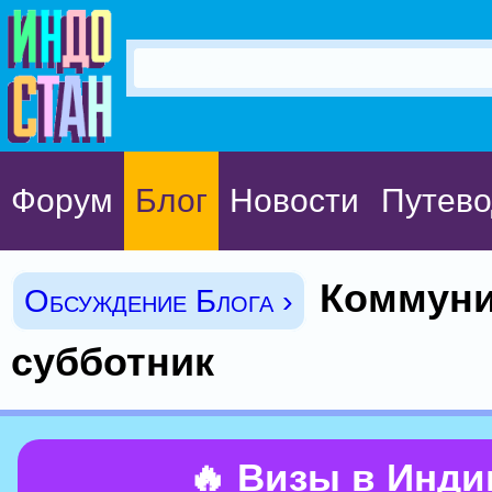
Форум
Блог
Новости
Путево
Коммуни
Обсуждение Блога ›
субботник
🔥 Визы в Инд