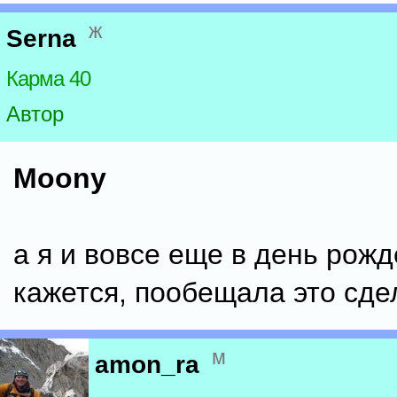
ж
Serna
Карма 40
Автор
Moony
а я и вовсе еще в день рожд
кажется, пообещала это сде
м
amon_ra