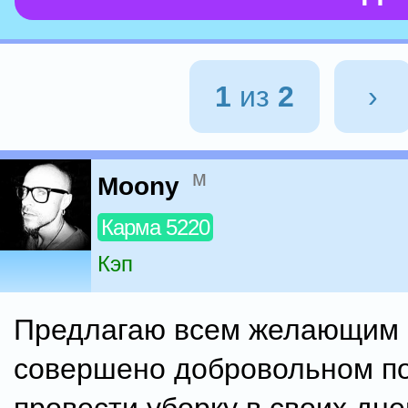
1
из
2
›
м
Moony
Карма 5220
Кэп
Предлагаю всем желающим 
совершено добровольном п