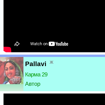
ж
Pallavi
Карма 29
Автор