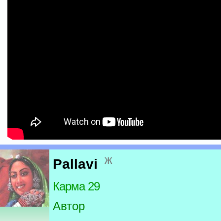
ж
Pallavi
Карма 29
Автор