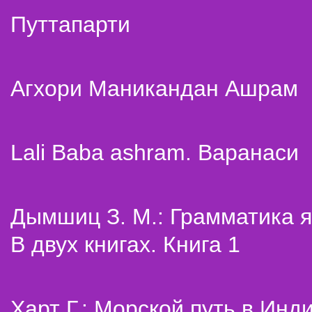
Путтапарти
Агхори Маникандан Ашрам
Lali Baba ashram. Варанаси
Дымшиц З. М.: Грамматика я
В двух книгах. Книга 1
Харт Г.: Морской путь в Инд