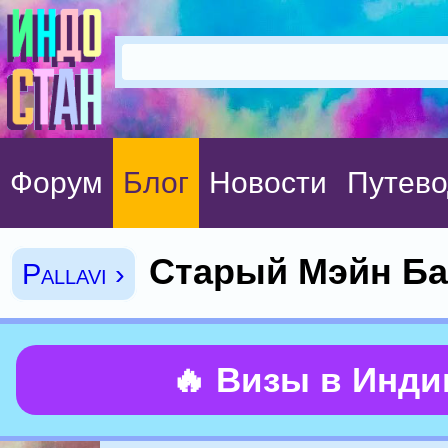
Форум
Блог
Новости
Путево
Старый Мэйн Ба
Pallavi ›
🔥 Визы в Инд