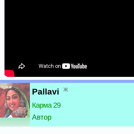
ж
Pallavi
Карма 29
Автор