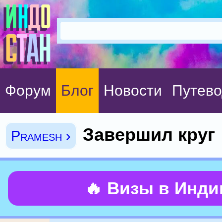
Форум
Блог
Новости
Путево
Завершил круг
Pramesh ›
🔥 Визы в Инд