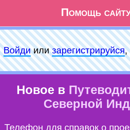
Помощь сайт
Войди
или
зарeгиcтpируйся
,
Новое в
Путеводи
Северной Ин
Телефон для справок о прое