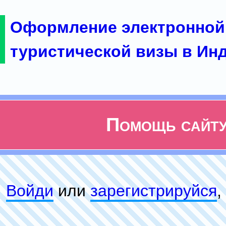
Оформление электронной
туристической визы в Ин
Помощь сайт
Войди
или
зарeгиcтpируйся
,