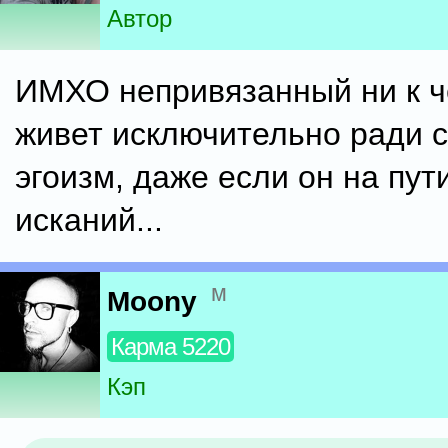
Автор
ИМХО непривязанный ни к ч
живет исключительно ради се
эгоизм, даже если он на пут
исканий...
м
Moony
Карма 5220
Кэп