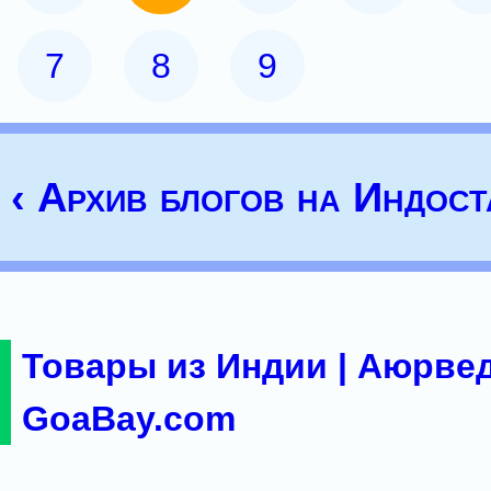
7
8
9
‹ Архив блогов на Индост
Товары из Индии | Аюрвед
GoaBay.com