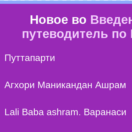
Новое во
Введе
путеводитель по
Путтапарти
Агхори Маникандан Ашрам
Lali Baba ashram. Варанаси