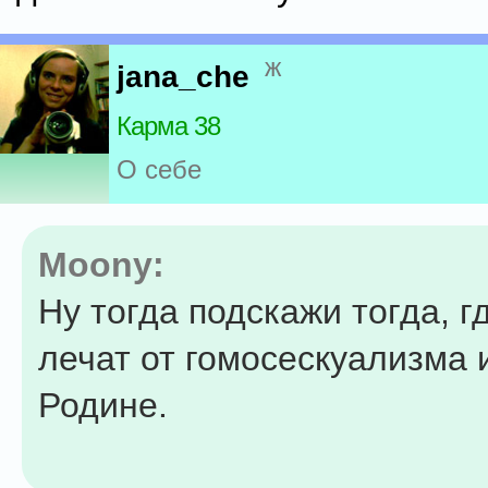
ж
jana_che
Карма 38
О себе
Moony:
Ну тогда подскажи тогда, гд
лечат от гомосескуализма 
Родине.