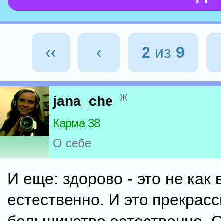
‹‹
‹
2
из
9
ж
jana_che
Карма 38
О себе
И еще: здорово - это не как в
естественно. И это прекрасс