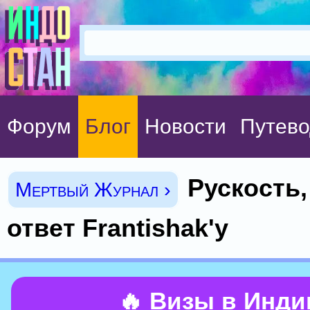
Форум
Блог
Новости
Путево
Рускость,
Мертвый Журнал ›
ответ Frantishak'у
🔥 Визы в Инд