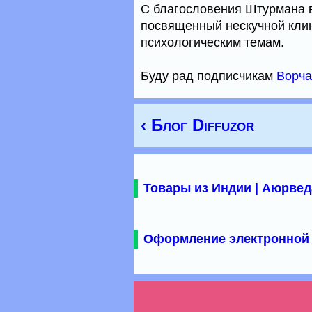
С благословения Штурмана 
посвященный нескучной клин
психологическим темам.
Буду рад подписчикам
Ворча
‹ Блог Diffuzor
Товары из Индии | Аюрвед
Оформление электронной 