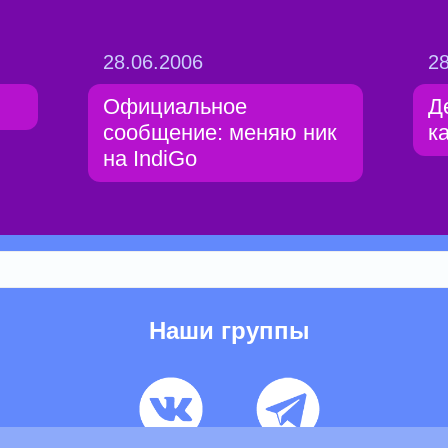
28.06.2006
28
Официальное
Д
сообщение: меняю ник
к
на IndiGo
Наши группы