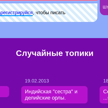
Шт
арeгиcтpируйся
, чтобы писать
Случайные топики
19.02.2013
18
Индийская "сестра" и
С
делийские орлы.
.