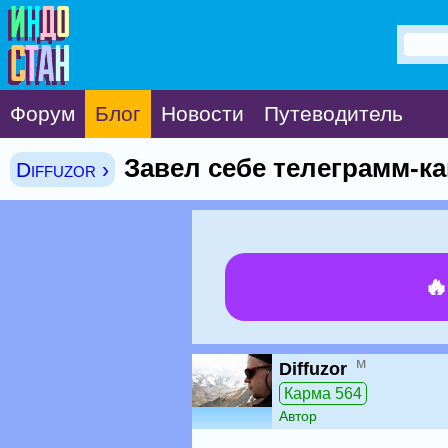
Форум
Блог
Новости
Путеводитель
Завел себе телеграмм-к
Diffuzor ›

м
Diffuzor
Карма 564
Автор