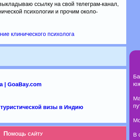
выкладываю ссылку на свой телеграм-канал,
ической психологии и прочим около-
ние клинического психолога
Ба
юж
а | GoaBay.com
Ma
пу
туристической визы в Индию
Мо
Помощь сайту
В 