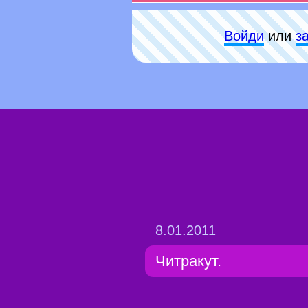
Войди
или
з
8.01.2011
Читракут.