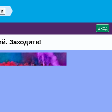
Вход
й. Заходите!