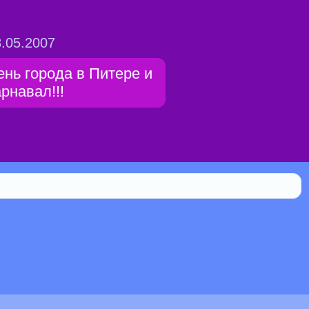
.05.2007
ень города в Питере и
арнавал!!!