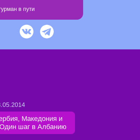
урман в пути
.05.2014
ербия, Македония и
..Один шаг в Албанию