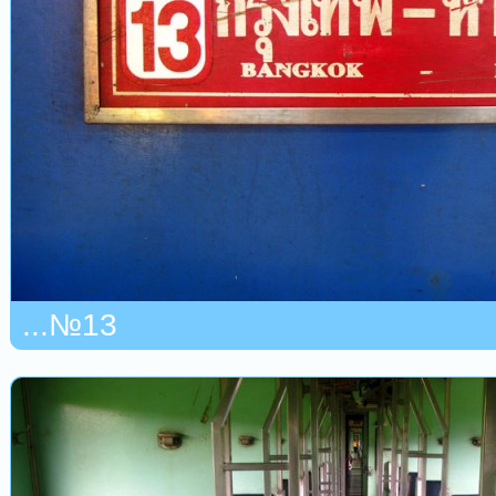
...№13