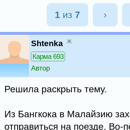
1
из
7
›
ж
Shtenka
Карма 693
Автор
Решила раскрыть тему.
Из Бангкока в Малайзию за
отправиться на поезде. Во-