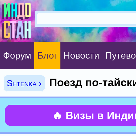
Форум
Блог
Новости
Путево
Поезд по-тайск
Shtenka ›
🔥 Визы в Инд