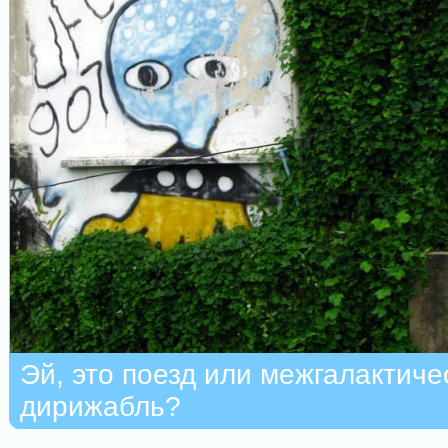
Эй, это поезд или межгалактиче
дирижабль?