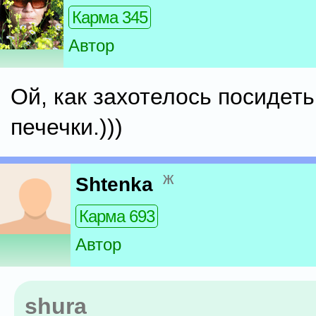
Карма 345
Автор
Ой, как захотелось посидеть
печечки.)))
ж
Shtenka
Карма 693
Автор
shura