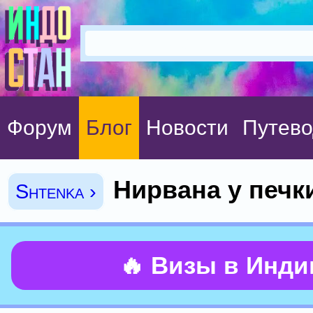
Форум
Блог
Новости
Путево
Нирвана у печк
Shtenka ›
🔥 Визы в Инд