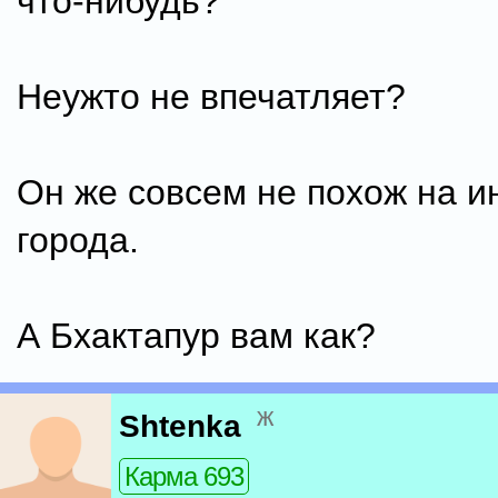
что-нибудь?
Неужто не впечатляет?
Он же совсем не похож на и
города.
А Бхактапур вам как?
ж
Shtenka
Карма 693