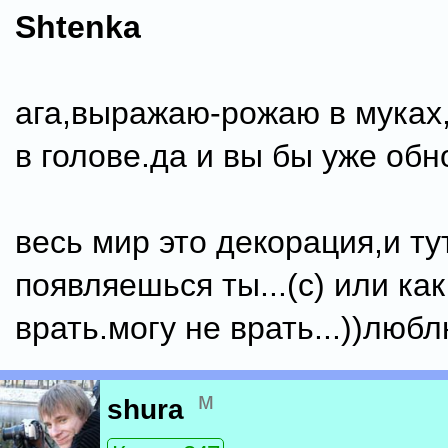
Shtenka
ага,выражаю-рожаю в муках
в голове.да и вы бы уже обн
весь мир это декорация,и ту
появляешься ты...(с) или как
врать.могу не врать...))люб
м
shura