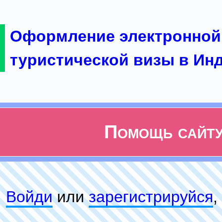
Оформление электронной
туристической визы в Ин
Помощь сайт
Войди
или
зарeгиcтpируйся
,