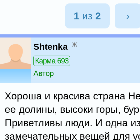
1
из
2
›
ж
Shtenka
Карма 693
Автор
Хороша и красива страна Н
ее долины, высоки горы, бур
Приветливы люди. И одна и
замечательных вещей для у