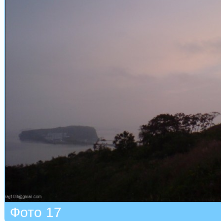
Фото 17