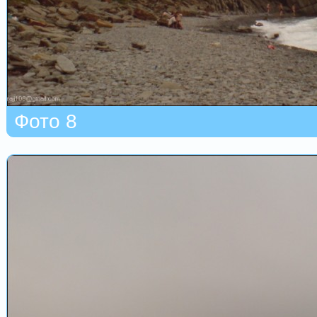
Фото 8