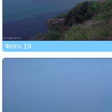
Фото 19