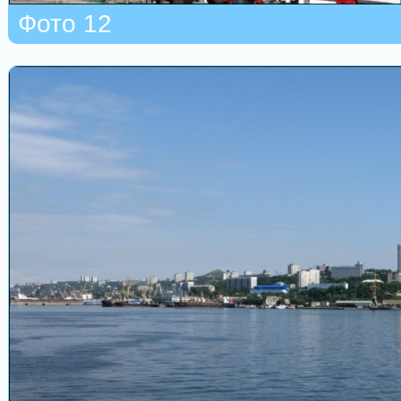
Фото 12