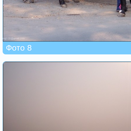
Фото 8