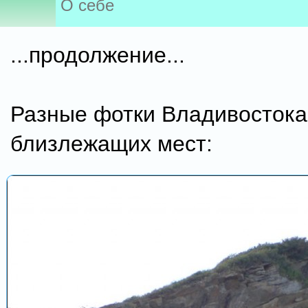
О себе
...продолжение...
Разные фотки Владивостока
близлежащих мест: