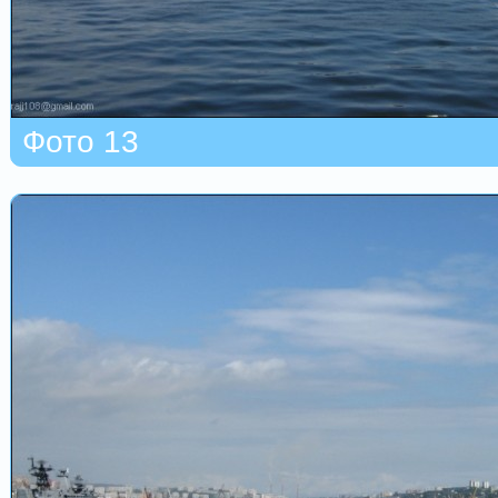
Фото 13