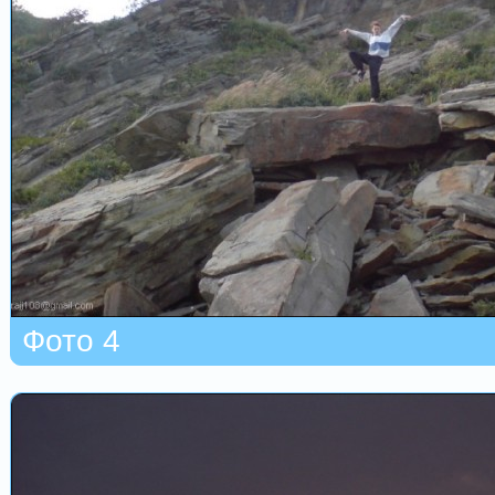
Фото 4