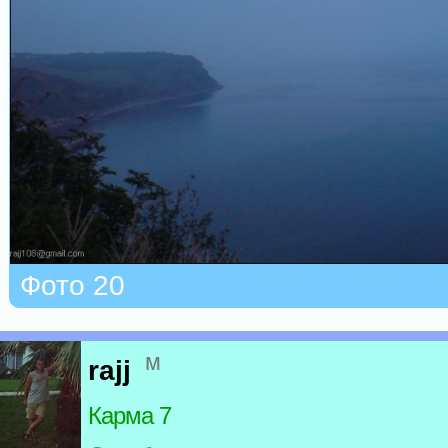
Фото 20
м
rajj
Карма 7