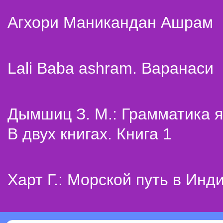
Агхори Маникандан Ашрам
Lali Baba ashram. Варанаси
Дымшиц З. М.: Грамматика я
В двух книгах. Книга 1
Харт Г.: Морской путь в Инд