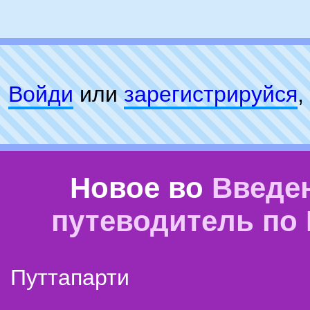
Войди
или
зарeгиcтpируйся
,
Новое во
Введе
путеводитель по
Путтапарти