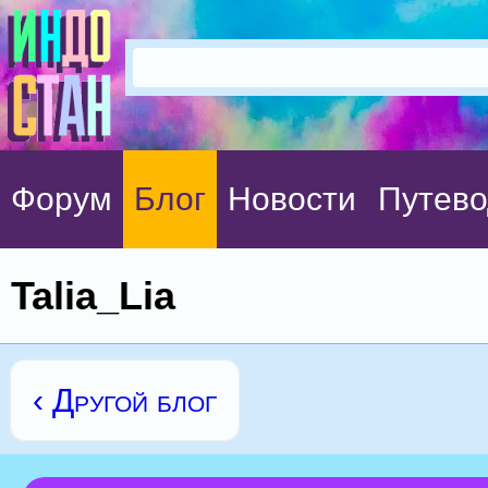
Форум
Блог
Новости
Путево
Talia_Lia
‹ Другой блог