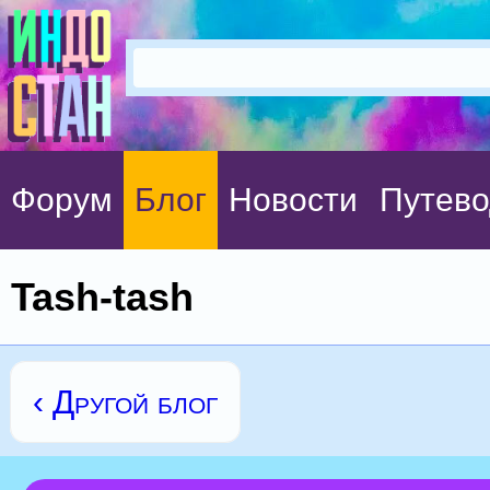
Форум
Блог
Новости
Путево
Tash-tash
‹ Другой блог