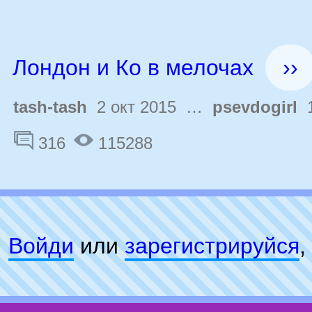
Лондон и Ко в мелочах
››
tash-tash
2 окт 2015 …
psevdogirl
1
316
115288
Войди
или
зарeгиcтpируйся
,