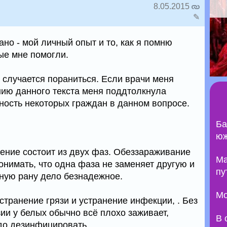
8.05.2015
✎
сано - мой личный опыт и то, как я помню
ые мне помогли.
 случается пораниться. Если врачи меня
нию данного текста меня поддтолкнула
ость некоторых граждан в данном вопросе.
Ба
юж
ение состоит из двух фаз. Обеззараживание
Ma
онимать, что одна фаза не заменяет другую и
пу
ную рану дело безнадежное.
Мо
странение грязи и устранение инфекции, . Без
зии у белых обычно всё плохо заживает,
В 
до дезинфицировать.