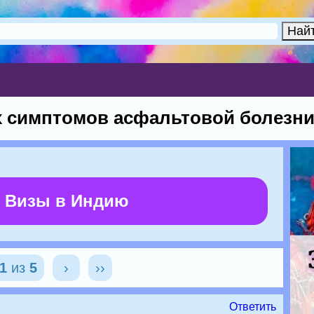
х симптомов асфальтовой болезни
 Визы в Индию
1
из
5
›
››
Ответить