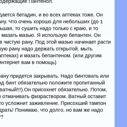
содержащие Пантенол.
дается бетадин, и во всех аптеках тоже. Он
ну. Что очень хорошо для небольших (до 1
ьшая, то сушить надо только с краю, и то
 мазать мазью. Я использую бепантен. Он
 в чистую рану. Под этой мазью начинает расти
акую рану надо держать открытой, мыть
птеках) и мазать бепантеном. (или другим
интернет вам в помощь)
 рану придется закрывать. Надо бинтовать или
од бинт обязательно положите пропитанный
атный!!!).Он присохнет обязательно. Потом,
ся отмачивать физраствором. Ватный оставит
 это усложнит заживление. Присохший тампон
драть! Понимаю, что долго, но вам же надо
у?