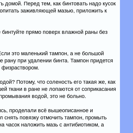
ть домой. Перед тем, как бинтовать надо кусок
ропитать заживляющей мазью, приложить к
.
е бинтуйте прямо поверх влажной раны без
Если это маленький тампон, а не большой
е рану при удалении бинта. Тампон придется
ь физраствором.
дой? Потому, что соленость его такая же, как
шей ткани в ране не лопаются от соприкасания
т промывания водой, это не больно.
ись, проделали всё вышеописанное и
л снять повязку отмочить тампон, промыть
а часок наложить мазь с антибиотиком, а