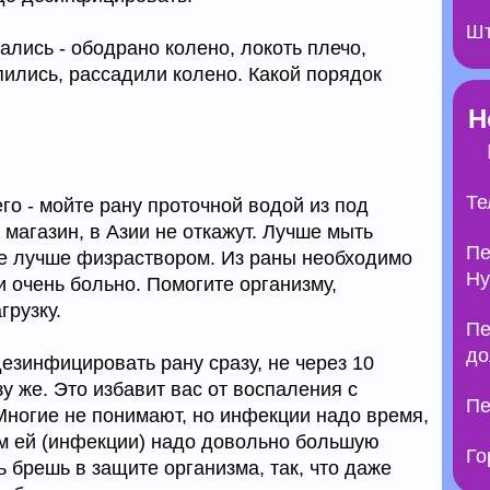
Шт
пались - ободрано колено, локоть плечо,
ились, рассадили колено. Какой порядок
Н
Те
его - мойте рану проточной водой из под
 магазин, в Азии не откажут. Лучше мыть
Пе
е лучше физраствором. Из раны необходимо
Ну
и очень больно. Помогите организму,
рузку.
Пе
до
езинфицировать рану сразу, не через 10
азу же. Это избавит вас от воспаления с
Пе
ногие не понимают, но инфекции надо время,
ом ей (инфекции) надо довольно большую
Го
 брешь в защите организма, так, что даже