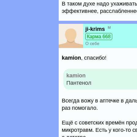
В таком духе надо ухаживать
эффективнее, расслабленнее
м
ji-krims
Карма 668
О себе
kamion
, спасибо!
kamion
Пантенол
Всегда вожу в аптечке в дал
раз помогало.
Ещё с советских времён про
микротравм. Есть у кого-то