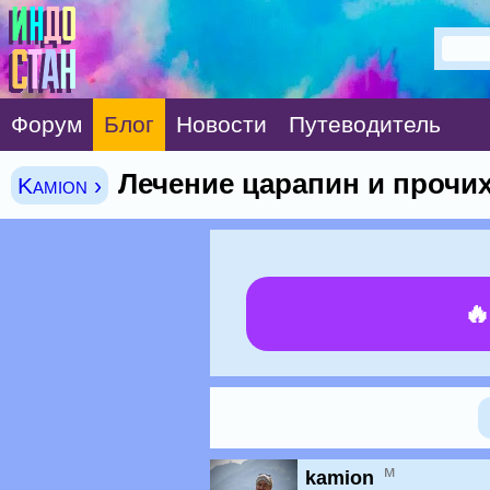
Форум
Блог
Новости
Путеводитель
Лечение царапин и прочи
Kamion ›

м
kamion