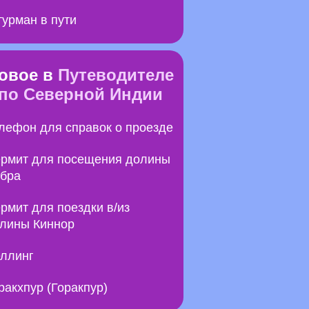
урман в пути
овое в
Путеводителе
по Северной Индии
лефон для справок о проезде
рмит для посещения долины
бра
рмит для поездки в/из
лины Киннор
ллинг
ракхпур (Горакпур)