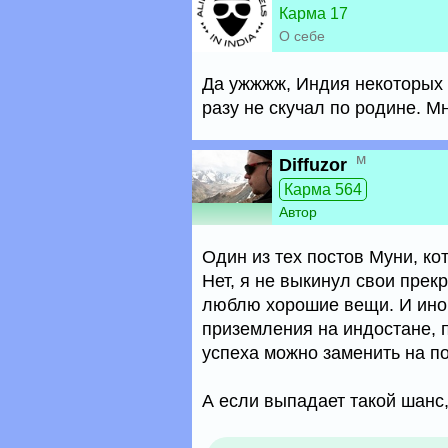
Карма 17
О себе
Да ужжжж, Индия некоторых за
разу не скучал по родине. М
м
Diffuzor
Карма 564
Автор
Один из тех постов Муни, к
Нет, я не выкинул свои прек
люблю хорошие вещи. И иног
приземления на индостане, п
успеха можно заменить на п
А если выпадает такой шанс,