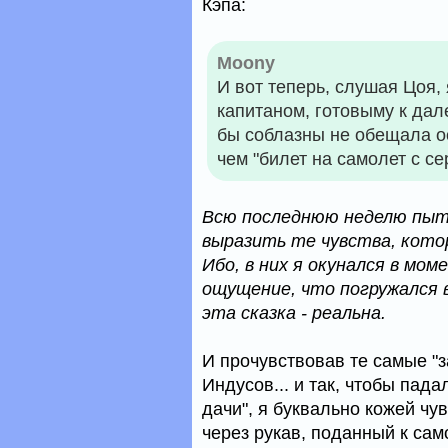
Кэпа:
Moony
И вот теперь, слушая Цоя,
капитаном, готовыму к дал
бы соблазны не обещала ос
чем "билет на самолет с с
Всю последнюю неделю пыта
выразить те чувства, кото
Ибо, в них я окунался в мо
ощущение, что погружался в 
эта сказка - реальна.
И прочувствовав те самые "з
Индусов... и так, чтобы пада
дачи", я буквально кожей чу
через рукав, поданный к са