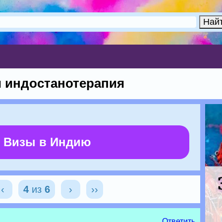
и индостанотерапия
 Визы в Индию
‹
4
из
6
›
››
Ответить