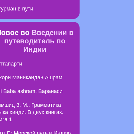
урман в пути
Новое во
Введении в
путеводитель по
Индии
ттапарти
хори Маникандан Ашрам
li Baba ashram. Варанаси
мшиц З. М.: Грамматика
ыка хинди. В двух книгах.
ига 1
рт Г.: Морской путь в Индию