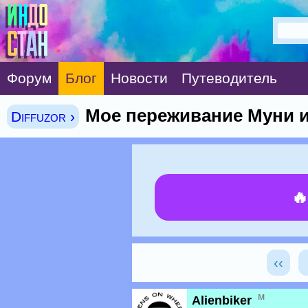
Форум
Блог
Новости
Путеводитель
Мое переживание Муни 
Diffuzor ›

‹‹
м
Alienbiker