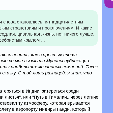
 я снова становлюсь пятнадцатилетним
еким странствиям и проключениям. И какие
едлая, цивильная жизнь, нет ничего лучше,
еребристым крылом"...
юсь понять, как в простых словах
рые во мне вызывали Мунины публикации.
менты наибольших жизненных сомнений. Такое
сказку. С той лишь разницей: я знал, что
атеряться в Индии, затереться среди
ли листья", или "Путь в Гималаи...через летние
вствовал ту атмосферу, которая врывается
молету в аэропорту Индиры Ганди. Который