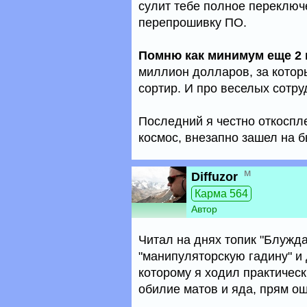
сулит тебе полное переключ
перепрошивку ПО.
Помню как минимум еще 2 
миллион долларов, за котор
сортир. И про веселых сотру
Последний я честно откоспл
космос, внезапно зашел на б
м
Diffuzor
Карма 564
Автор
Читал на днях топик "Блужда
"манипуляторскую гадину" и
которому я ходил практическ
обилие матов и яда, прям о