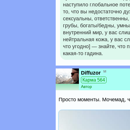
наступило глобальное потеп
то, что вы недостаточно д
сексуальны, ответственны
грубы, богаты/бедны, умны
внутренний мир, у вас сли
нейтральная кожа, у вас с
что угодно] — знайте, что
какая-то гадина.
м
Diffuzor
Карма 564
Автор
Просто моменты. Мочемад, ча