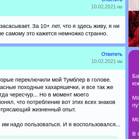
10.02.2021
сасывает. За 10+ лет, что я здесь живу, я ни
не самому это кажется немножко странно.
Ответить
10.02.2021
Ба
оторые переключили мой Тумблер в голове.
юж
расные походные хахаряшечки, и все так же
да чересчур... Но в момент моего
Ma
онял, что потребление вот этих всех знаков
пу
отрясающий жизненный опыт.
Мо
 им надо пользоваться. И я воспользовался...
В 