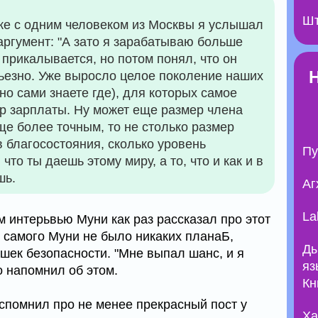
Шт
ке с одним человеком из Москвы я услышал
аргумент: "А зато я зарабатываю больше
 прикалывается, но потом понял, что он
рьезно. Уже выросло целое поколение наших
но сами знаете где), для которых самое
ер зарплаты. Ну может еще размер члена
еще более точным, то не столько размер
в благосостояния, сколько уровень
Пу
 что ты даешь этому миру, а то, что и как и в
шь.
Аг
La
 интерьвью Муни как раз рассказал про этот
 у самого Муни не было никаких планаБ,
Ды
шек безопасности. "Мне выпал шанс, и я
яз
о напомнил об этом.
Кн
вспомнил про не менее прекрасный пост у
Ха