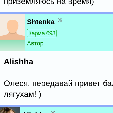
приземляюсь на время)
ж
Shtenka
Карма 693
Автор
Alishha
Олеся, передавай привет б
лягухам! )
ж