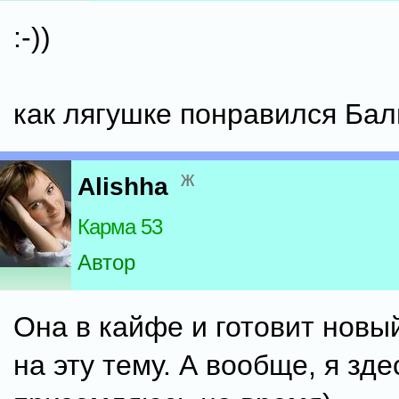
:-))
как лягушке понравился Бал
ж
Alishha
Карма 53
Автор
Она в кайфе и готовит новы
на эту тему. А вообще, я зде