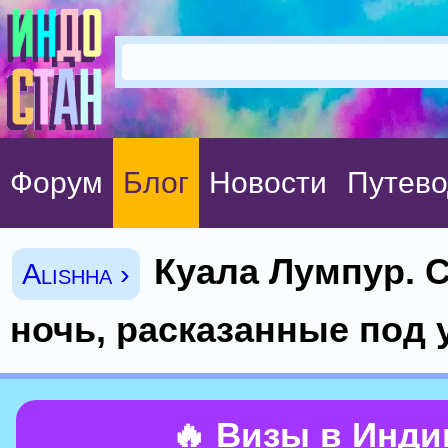
Форум
Блог
Новости
Путево
Куала Лумпур. С
Alishha ›
ночь, расказанные под 
🔥 Визы в Инд