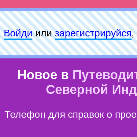
Войди
или
зарeгиcтpируйся
,
Новое в
Путеводи
Северной Ин
Телефон для справок о прое