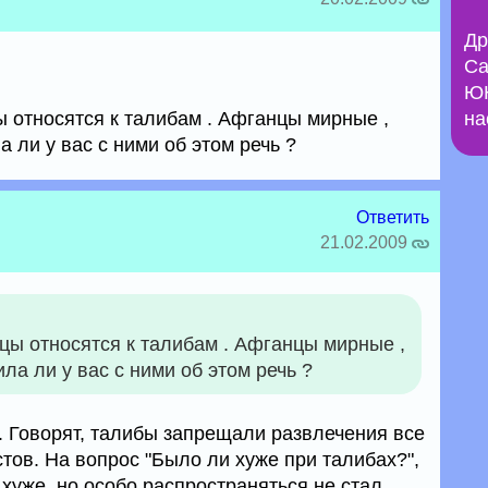
Др
Са
ЮН
ы относятся к талибам . Афганцы мирные ,
на
 ли у вас с ними об этом речь ?
Ответить
21.02.2009
нцы относятся к талибам . Афганцы мирные ,
ла ли у вас с ними об этом речь ?
 Говорят, талибы запрещали развлечения все
стов. На вопрос "Было ли хуже при талибах?",
 хуже, но особо распространяться не стал.