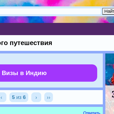
ого путешествия
 Визы в Индию
‹
5
из
6
›
››
Ответить