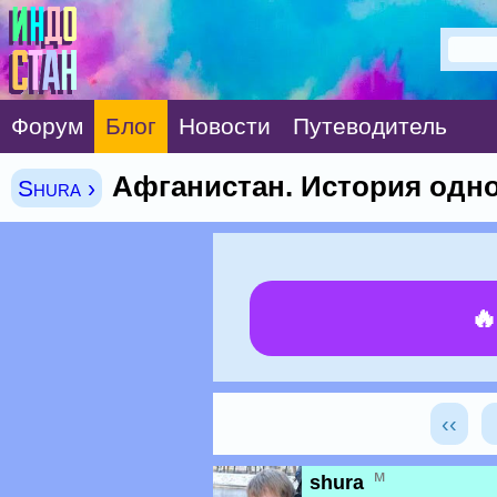
Форум
Блог
Новости
Путеводитель
Афганистан. История одн
Shura ›

‹‹
м
shura