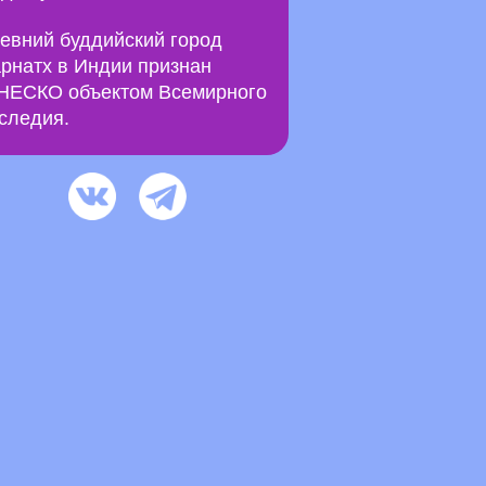
евний буддийский город
рнатх в Индии признан
ЕСКО объектом Всемирного
следия.