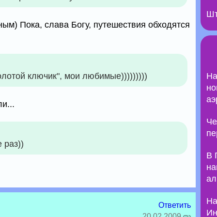
Шт
ным) Пока, слава Богу, путешествия обходятся
лотой ключик", мои любимые)))))))))
На
но
аэ
и...
Че
пе
 раз))
В 
на
ал
На
Ответить
Ин
20.02.2009