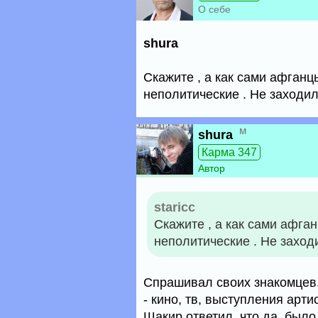
О себе
shura
Скажите , а как сами афганц
неполитические . Не заходила
м
shura
Карма 347
Автор
staricc
Скажите , а как сами афга
неполитические . Не заходи
Спрашивал своих знакомцев.
- кино, тв, выступления арти
Шакир ответил, что да, было