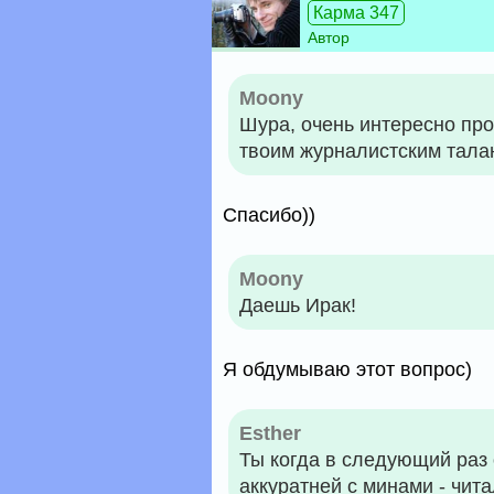
Карма 347
Автор
Moony
Шура, очень интересно пр
твоим журналистским тала
Спасибо))
Moony
Даешь Ирак!
Я обдумываю этот вопрос)
Esther
Ты когда в следующий раз 
аккуратней с минами - чита