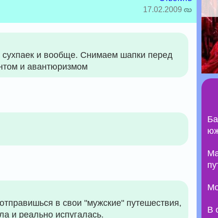
17.02.2009
о сухпаек и вообще. Снимаем шапки перед
нтом и авантюризмом
Ба
юж
Ma
пу
Мо
отправишься в свои "мужские" путешествия,
В 
ла и реально испугалась.