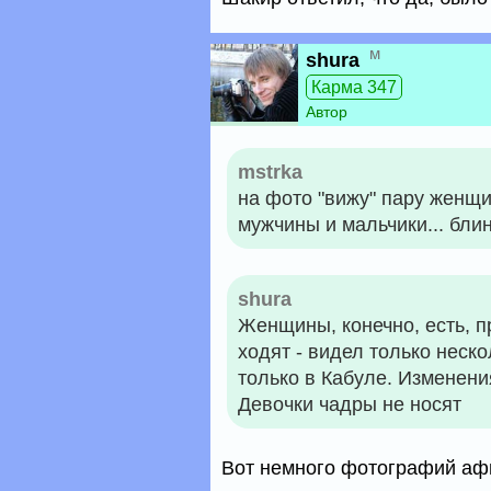
м
shura
Карма 347
Автор
mstrka
на фото "вижу" пару женщин
мужчины и мальчики... блин
shura
Женщины, конечно, есть, п
ходят - видел только неск
только в Кабуле. Изменени
Девочки чадры не носят
Вот немного фотографий афг