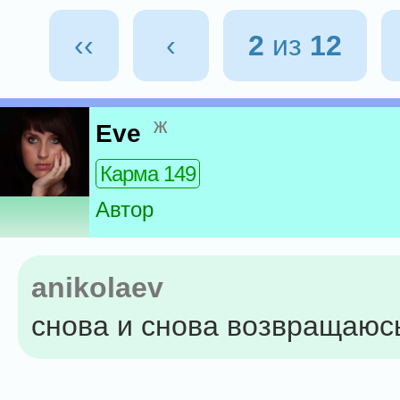
‹‹
‹
2
из
12
ж
Eve
Карма 149
Автор
anikolaev
снова и снова возвращаюс