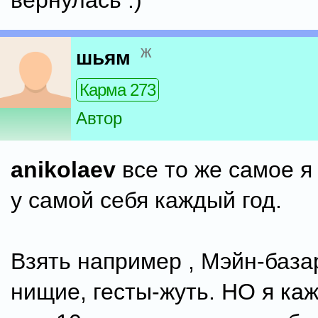
вернулась :)
ж
шьям
Карма 273
Автор
anikolaev
все то же самое 
у самой себя каждый год.
Взять например , Мэйн-базар
нищие, гесты-жуть. НО я ка