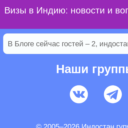
Визы в Индию: новости и во
В Блоге сейчас гостей – 2, индоста
Наши груп
© 2005–2026 Индостан.гу