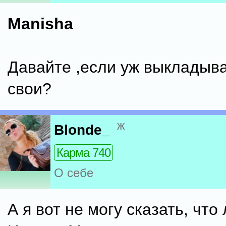
Manisha
Давайте ,если уж выкладыва
свои?
ж
Blonde_
Карма 740
О себе
А я вот не могу сказать, чт