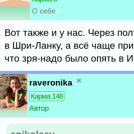
О себе
Вот также и у нас. Через по
в Шри-Ланку, а всё чаще пр
что зря-надо было опять в И
ж
raveronika
Карма 148
Автор