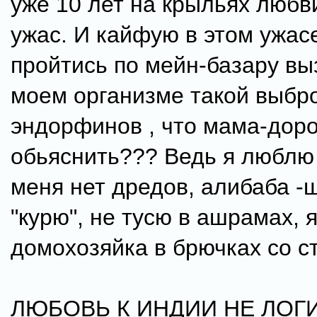
уже 10 лет на крыльях любви
ужас. И кайфую в этом ужасе
пройтись по мейн-базару вы
моем организме такой выбр
эндорфинов , что мама-дорог
обьяснить??? Ведь я люблю 
меня нет дредов, алибаба -ш
"курю", не тусю в ашрамах, 
домохозяйка в брючках со ст
ЛЮБОВЬ К ИНДИИ НЕ ЛОГИ