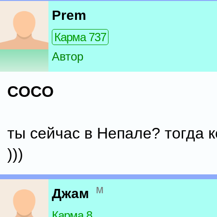
Prem
Карма 737
Автор
COCO
ты сейчас в Непале? тогда 
)))
м
Джам
Карма 8