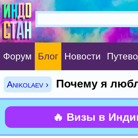
Форум
Блог
Новости
Путево
Почему я люб
Anikolaev ›
🔥 Визы в Инд