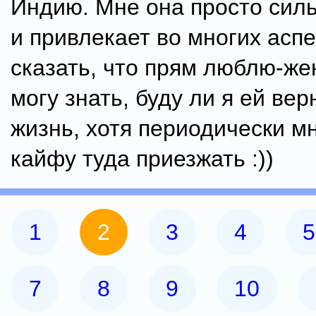
Индию. Мне она просто сил
и привлекает во многих аспе
сказать, что прям люблю-же
могу знать, буду ли я ей вер
жизнь, хотя периодически м
кайфу туда приезжать :))
1
2
3
4
5
7
8
9
10