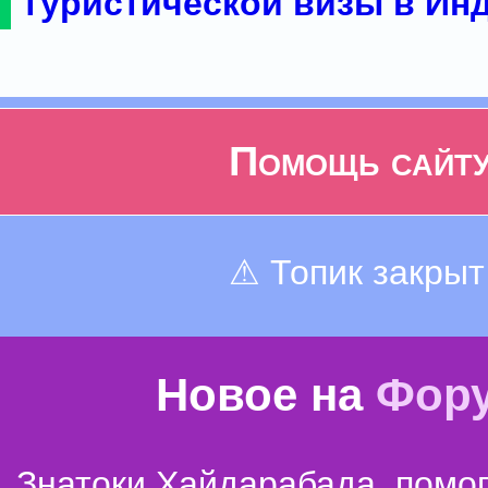
туристической визы в Ин
Помощь сайт
⚠ Топик закрыт
Новое на
Фор
Знатоки Хайдарабада, помог