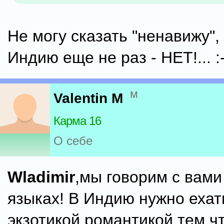
Не могу сказать "ненавижу",
Индию еще не раз - НЕТ!... :-
м
Valentin M
Карма 16
О себе
Wladimir
,мы говорим с вами
языках! В Индию нужно ехат
экзотикой,романтикой,тем ч