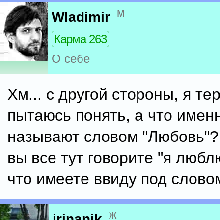
м
Wladimir
Карма 263
О себе
Хм... с другой стороны, я те
пытаюсь понять, а что имен
называют словом "Любовь"? 
вы все тут говорите "я люб
что имеете ввиду под слово
ж
irinanik