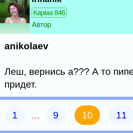
Карма 846
Автор
anikolaev
Леш, вернись а??? А то пип
придет.
1
…
9
10
11