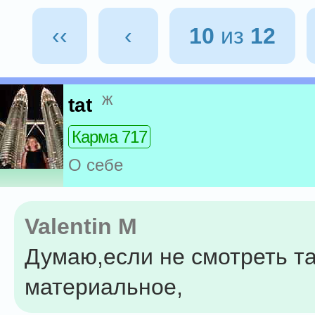
‹‹
‹
10
из
12
ж
tat
Карма 717
О себе
Valentin M
Думаю,если не смотреть т
материальное,