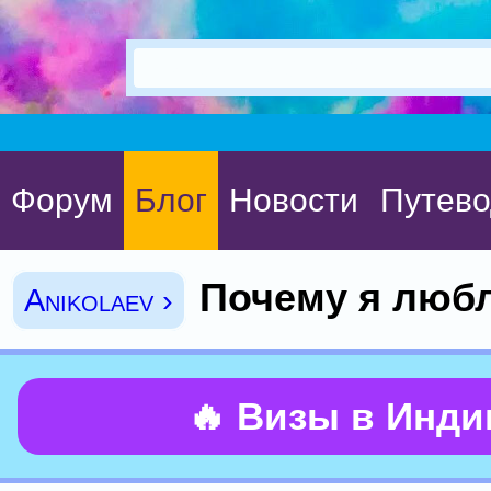
Форум
Блог
Новости
Путево
Почему я люб
Anikolaev ›
🔥 Визы в Инд