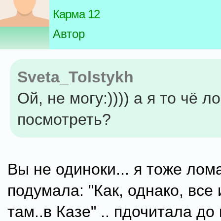
Карма 12
Автор
Sveta_Tolstykh
Ой, не могу:)))) а я то чё 
посмотреть?
Вы не одиноки... я тоже лом
подумала: "Как, однако, все
там..в Казе" .. пдочитала до 