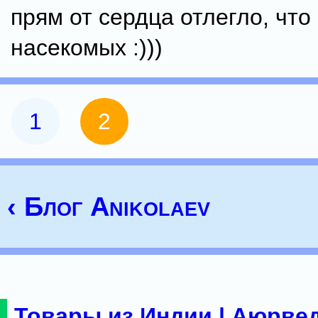
прям от сердца отлегло, что
насекомых :)))
1
2
‹ Блог Anikolaev
Товары из Индии | Аюрвед