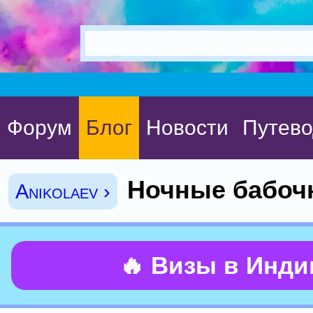
Форум
Блог
Новости
Путево
Ночные бабочк
Anikolaev ›
🔥 Визы в Инд