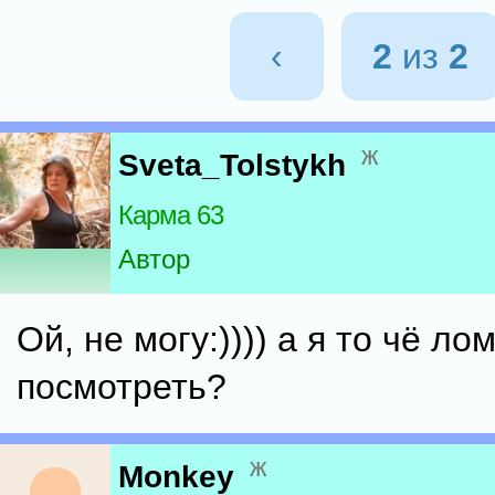
‹
2
из
2
ж
Sveta_Tolstykh
Карма 63
Автор
Ой, не могу:)))) а я то чё л
посмотреть?
ж
Monkey