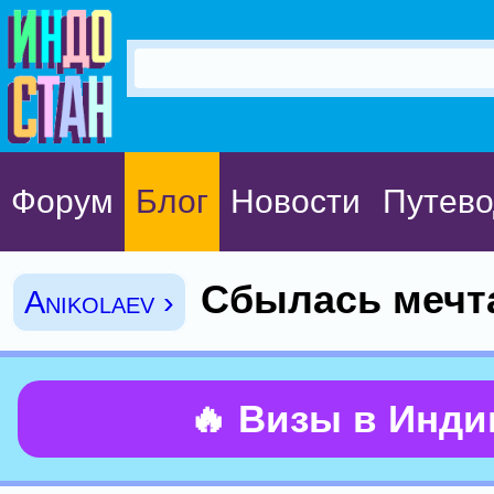
Форум
Блог
Новости
Путево
Сбылась мечт
Anikolaev ›
🔥 Визы в Инд