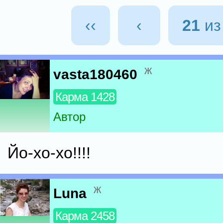
‹‹
‹
21
и
ж
vasta180460
Карма 1428
Автор
Йо-хо-хо!!!!
ж
Luna
Карма 2458