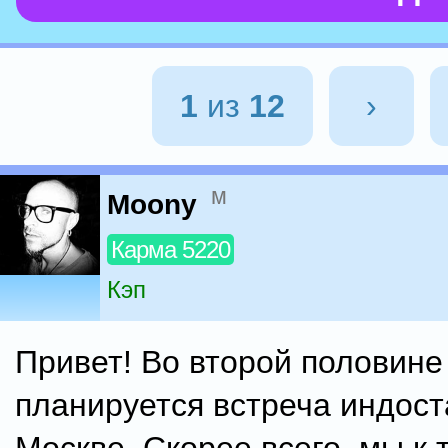
1
из
12
›
м
Moony
Карма 5220
Кэп
Привет! Во второй половине
планируется встреча индост