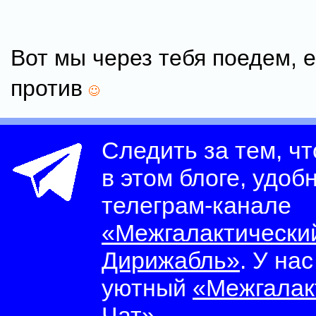
Вот мы через тебя поедем, 
против
Следить за тем, ч
в этом блоге, удоб
телеграм-канале
«Межгалактически
Дирижабль»
. У на
уютный
«Межгалак
Чат»
.