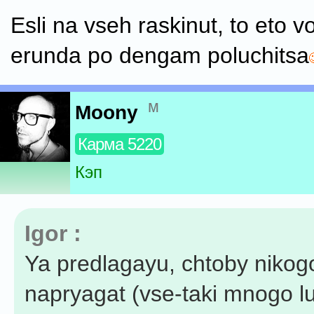
Esli na vseh raskinut, to eto 
erunda po dengam poluchitsa
м
Moony
Карма 5220
Кэп
Igor :
Ya predlagayu, chtoby nikog
napryagat (vse-taki mnogo l