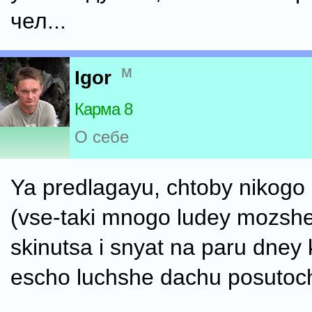
чел...
м
Igor
Карма 8
О себе
Ya predlagayu, chtoby nikogo
(vse-taki mnogo ludey mozshe
skinutsa i snyat na paru dney 
escho luchshe dachu posutoc