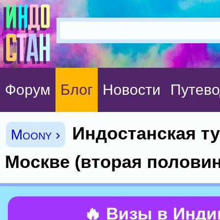
Форум
Блог
Новости
Путево
Индостанская ту
Moony ›
Москве (вторая полови
🔥 Визы в Инд