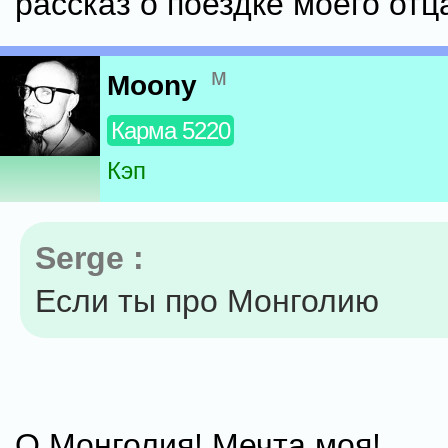
рассказ о поездке моего отц
м
Moony
Карма 5220
Кэп
Serge :
Если ты про Монголию
О Монголия! Мечта моя!