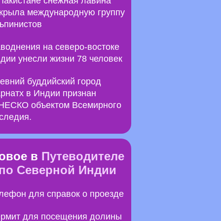
Пакистане снежная лавина
крыла международную группу
ьпинистов
воднения на северо-востоке
дии унесли жизни 78 человек
евний буддийский город
рнатх в Индии признан
ЕСКО объектом Всемирного
следия.
овое в
Путеводителе
по Северной Индии
лефон для справок о проезде
рмит для посещения долины