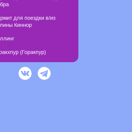
бра
рмит для поездки в/из
лины Киннор
ллинг
ракхпур (Горакпур)