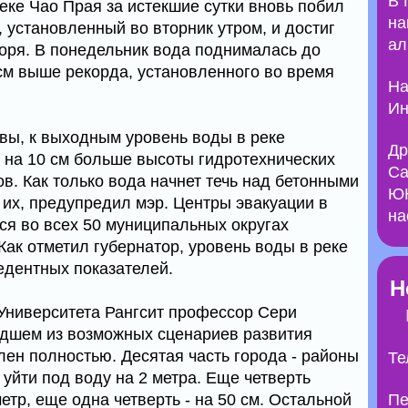
В 
реке Чао Прая за истекшие сутки вновь побил
на
 установленный во вторник утром, и достиг
ал
моря. В понедельник вода поднималась до
3 см выше рекорда, установленного во время
На
Ин
авы, к выходным уровень воды в реке
Др
о на 10 см больше высоты гидротехнических
Са
в. Как только вода начнет течь над бетонными
ЮН
 их, предупредил мэр. Центры эвакуации в
на
ся во всех 50 муниципальных округах
ак отметил губернатор, уровень воды в реке
едентных показателей.
Н
Университета Рангсит профессор Сери
удшем из возможных сценариев развития
лен полностью. Десятая часть города - районы
Те
 уйти под воду на 2 метра. Еще четверть
етр, еще одна четверть - на 50 см. Остальной
Пе