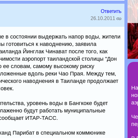
Ответить
26.10.2011
е в состоянии выдержать напор воды, жители
ы готовиться к наводнению, заявила
аиланда Йинглак Чинават после того, как
ачимости аэропорт таиландской столицы "Дон
о ее словам, самому высокому риску
ложенные вдоль реки Чао Прая. Между тем,
ического наводнения в Таиланде продолжает
На
ловек.
но
аэ
тельства, уровень воды в Бангкоке будет
 слаженно будут работать муниципальные
Че
 сообщает ИТАР-ТАСС.
пе
бханд Парибат в специальном коммюнике