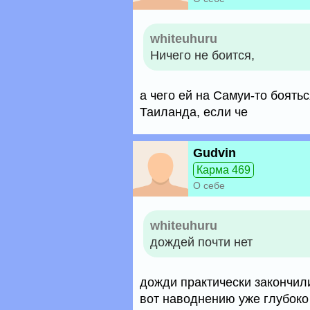
whiteuhuru
Ничего не боится,
а чего ей на Самуи-то боять
Таиланда, если че
Gudvin
Карма 469
О себе
whiteuhuru
дождей почти нет
дожди практически закончили
вот наводнению уже глубоко