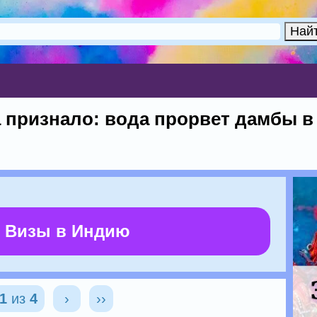
признало: вода прорвет дамбы в 
 Визы в Индию
1
из
4
›
››