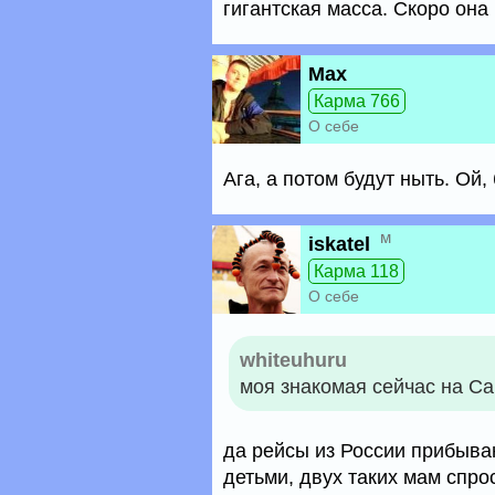
гигантская масса. Скоро она 
Max
Карма 766
О себе
Ага, а потом будут ныть. Ой,
м
iskatel
Карма 118
О себе
whiteuhuru
моя знакомая сейчас на Са
да рейсы из России прибыва
детьми, двух таких мам спро