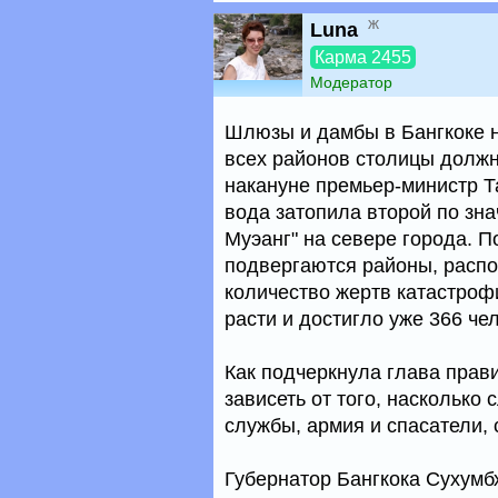
ж
Luna
Карма 2455
Модератор
Шлюзы и дамбы в Бангкоке н
всех районов столицы должн
накануне премьер-министр Т
вода затопила второй по зн
Муэанг" на севере города. П
подвергаются районы, распо
количество жертв катастроф
расти и достигло уже 366 че
Как подчеркнула глава прави
зависеть от того, насколько
службы, армия и спасатели,
Губернатор Бангкока Сухум