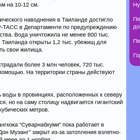
м на 10-12 см.
Ну
Пе
ического наводнения в Таиланде достигло
до
Р-ТАСС в Департаменте по предупреждению
ства. Вода уничтожила не менее 800 тыс.
Пе
 Таиланда открыты 1,2 тыс. убежищ для
ть свои жилища.
Го
традали более 3 млн человек, 720 тыс.
помощью. На территории страны действуют
 воды в провинциях, расположенных к северу
ся, но на саму столицу надвигается гигантский
кубических метров.
гкока "Суварнабхуми" пока работает в
он Муэанг" закрыт из-за затопления взлетно-
й мере до 1 ноября.