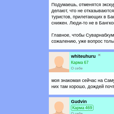
Подумаешь, отменятся экску
делают, что не отказываются.
туристов, прилетающих в Бан
снижен. Люди-то не в Бангко
Главное, чтобы Суварнабхуми 
сожалению, уже вопрос только 
ж
whiteuhuru
Карма 67
О себе
моя знакомая сейчас на Саму
них там хорошо, дождей почт
Gudvin
Карма 469
О себе