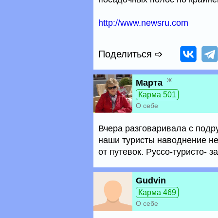
http://www.newsru.com
Поделиться ➩
ж
Марта
Карма 501
О себе
Вчера разговаривала с подруг
наши туристы наводнение не
от путевок. Руссо-туристо- з
Gudvin
Карма 469
О себе