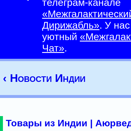
телеграм-канале
«Межгалактически
Дирижабль»
. У на
уютный
«Межгалак
Чат»
.
‹ Новости Индии
Товары из Индии | Аюрвед