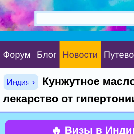
Форум
Блог
Новости
Путево
Кунжутное масло
Индия ›
лекарство от гипертони
🔥 Визы в Инд