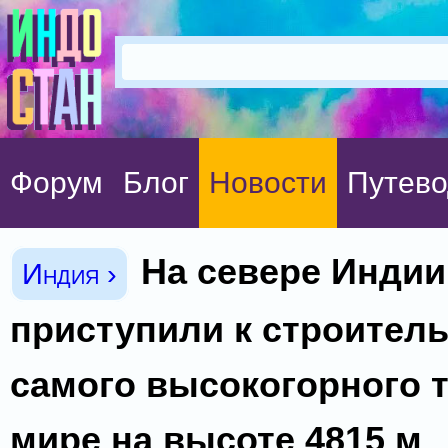
Форум
Блог
Новости
Путево
На севере Индии
Индия ›
приступили к строител
самого высокогорного 
мире на высоте 4815 м