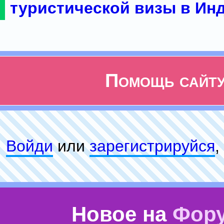
туристической визы в Ин
Помощь сайт
Войди
или
зарeгиcтpируйся
,
Новое на
Фор