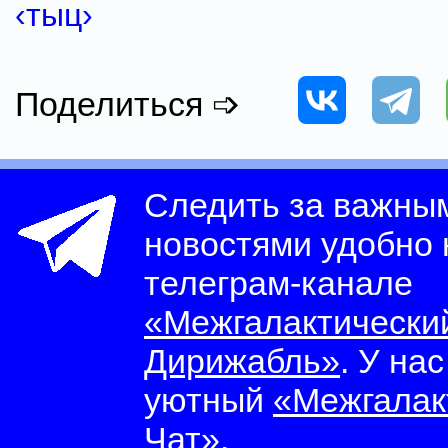
‹тыц›
Поделиться ➩
Следить за важны
новостями удобно
телеграм-канале
«Межгалактически
Дирижабль»
. У на
уютный
«Межгалак
Чат»
.