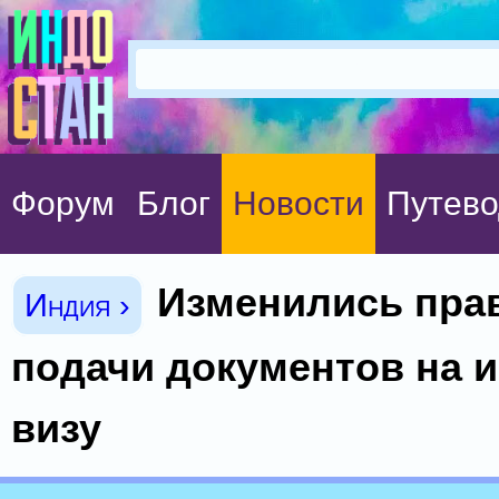
Форум
Блог
Новости
Путево
Изменились пра
Индия ›
подачи документов на 
визу