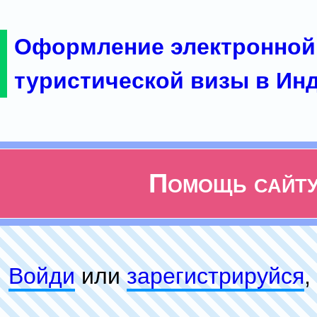
Оформление электронной
туристической визы в Ин
Помощь сайт
Войди
или
зарeгиcтpируйся
,