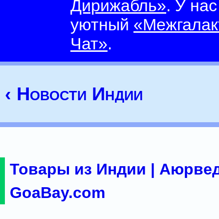
Дирижабль»
. У на
уютный
«Межгалак
Чат»
.
‹ Новости Индии
Товары из Индии | Аюрвед
GoaBay.com