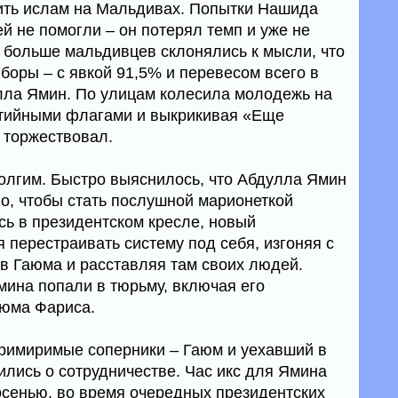
ить ислам на Мальдивах. Попытки Нашида
ей не помогли – он потерял темп и уже не
 больше мальдивцев склонялись к мысли, что
боры – с явкой 91,5% и перевесом всего в
лла Ямин. По улицам колесила молодежь на
ртийными флагами и выкрикивая «Еще
 торжествовал.
олгим. Быстро выяснилось, что Абдулла Ямин
го, чтобы стать послушной марионеткой
сь в президентском кресле, новый
 перестраивать систему под себя, изгоняя с
в Гаюма и расставляя там своих людей.
ина попали в тюрьму, включая его
аюма Фариса.
римиримые соперники – Гаюм и уехавший в
лись о сотрудничестве. Час икс для Ямина
осенью, во время очередных президентских