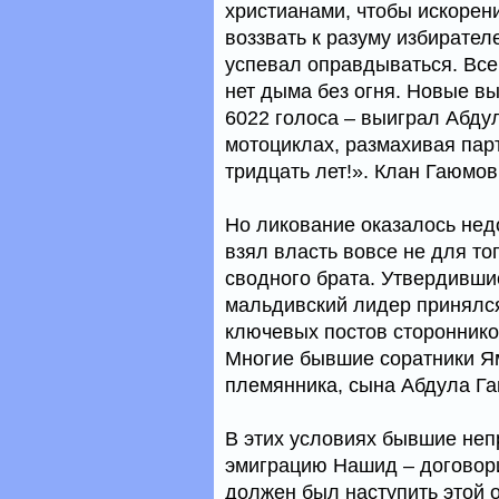
христианами, чтобы искорен
воззвать к разуму избирател
успевал оправдываться. Все
нет дыма без огня. Новые вы
6022 голоса – выиграл Абду
мотоциклах, размахивая па
тридцать лет!». Клан Гаюмов
Но ликование оказалось нед
взял власть вовсе не для то
сводного брата. Утвердивши
мальдивский лидер принялся
ключевых постов стороннико
Многие бывшие соратники Ям
племянника, сына Абдула Г
В этих условиях бывшие неп
эмиграцию Нашид – договори
должен был наступить этой 