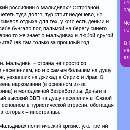
но
ский россиянин о Мальдивах? Островной
аэ
Лететь туда долго, тур стоит недешево, но
символ отдыха для тех, у кого есть деньги и
Че
 себе бунгало под пальмой на берегу синего
пе
ерно то же знает о Мальдивах и любой другой
китайцев там только за прошлый год
В 
на
ал
и. Мальдивы – страна не просто со
 населением, но и с самым большим на душу
в, уехавших на джихад в Сирию и Ирак. В
вень наркомании (в основном из-за
роина) и молодежной безработицы. Деньги в
мый высокий ВВП на душу населения в Южной
в основном в туристической отрасли, обогащая
з которых – иностранцы.
Мальдивах политический кризис, уже третий