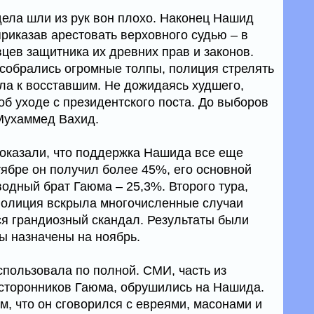
дела шли из рук вон плохо. Наконец Нашид
риказав арестовать верховного судью – в
цев защитника их древних прав и законов.
 собрались огромные толпы, полиция стрелять
ула к восставшим. Не дожидаясь худшего,
б уходе с президентского поста. До выборов
Мухаммед Вахид.
показали, что поддержка Нашида все еще
тябре он получил более 45%, его основной
одный брат Гаюма – 25,3%. Второго тура,
: полиция вскрыла многочисленные случаи
я грандиозный скандал. Результаты были
ы назначены на ноябрь.
спользовала по полной. СМИ, часть из
 сторонников Гаюма, обрушились на Нашида.
ом, что он сговорился с евреями, масонами и