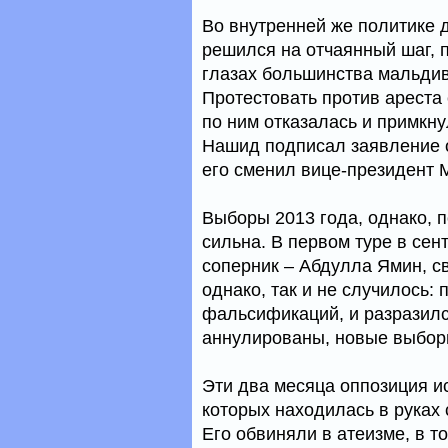
Во внутренней же политике 
решился на отчаянный шаг, п
глазах большинства мальдив
Протестовать против ареста
по ним отказалась и примкн
Нашид подписал заявление о
его сменил вице-президент 
Выборы 2013 года, однако, 
сильна. В первом туре в сен
соперник – Абдулла Ямин, св
однако, так и не случилось
фальсификаций, и разразилс
аннулированы, новые выбор
Эти два месяца оппозиция и
которых находилась в руках
Его обвиняли в атеизме, в т