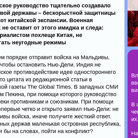
ское руководство тщательно создавало
ивой державы – бескорыстной защитницы
от китайской экспансии. Военная
не оставит от этого имиджа и следа:
риалистом похлеще Китая, не
гать неугодные режимы
м порядке отправит войска на Мальдивы,
 чтобы остановить Нью-Дели. Индия не
ское противодействие идее одностороннего
Вл
о цитата из редакционной статьи в
вв
кой газеты The Global Times. В западных СМИ
ви
м Пекина, при помощи которого руководство
еки противникам и союзникам. При помощи
В 
впервые четко и открыто заявил Нью-Дели: не
че
вы войска, иначе получите жесткий ответ.
их
ных держав маленькая островная республика,
тя бы на словах, пойти на конфликт?
На