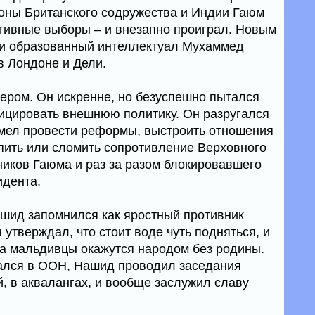
роны Британского содружества и Индии Гаюм
тивные выборы – и внезапно проиграл. Новым
ки образованный интеллектуал Мухаммед
 Лондоне и Дели.
ром. Он искренне, но безуспешно пытался
ицировать внешнюю политику. Он разругался
умел провести реформы, выстроить отношения
пить или сломить сопротивление Верховного
ников Гаюма и раз за разом блокировавшего
идента.
шид запомнился как яростный противник
 утверждал, что стоит воде чуть подняться, и
а мальдивцы окажутся народом без родины.
дался в ООН, Нашид проводил заседания
, в аквалангах, и вообще заслужил славу