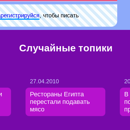
арeгиcтpируйся
, чтобы писать
Случайные топики
27.04.2010
20
и
Рестораны Египта
В
перестали подавать
п
мясо
п