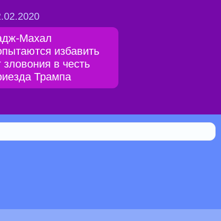
.02.2020
адж-Махал
опытаются избавить
т зловония в честь
риезда Трампа