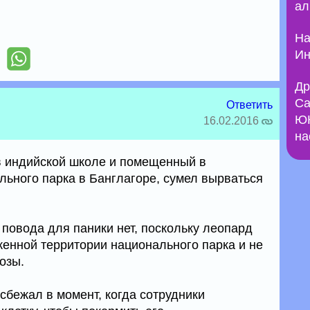
ал
На
Ин
Др
Са
Ответить
ЮН
16.02.2016
на
в индийской школе и помещенный в
льного парка в Банглагоре, сумел вырваться
 повода для паники нет, поскольку леопард
женной территории национального парка и не
озы.
бежал в момент, когда сотрудники