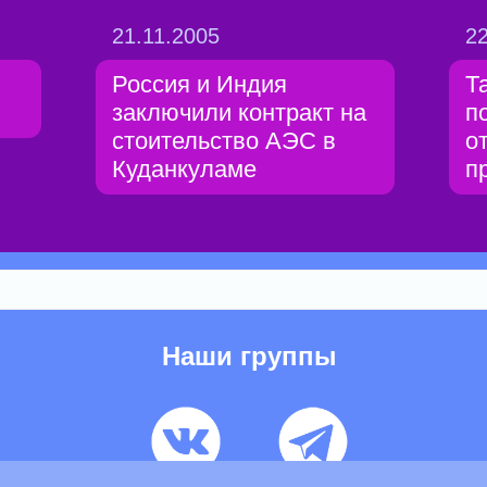
21.11.2005
22
Россия и Индия
Т
заключили контракт на
п
стоительство АЭС в
о
Куданкуламе
п
Наши группы