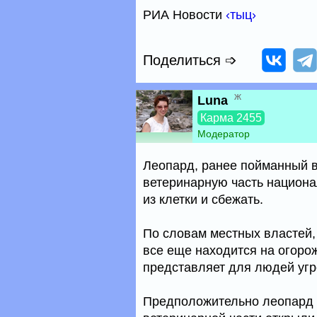
РИА Новости
‹тыц›
Поделиться ➩
ж
Luna
Карма 2455
Модератор
Леопард, ранее пойманный 
ветеринарную часть национа
из клетки и сбежать.
По словам местных властей,
все еще находится на огоро
представляет для людей угр
Предположительно леопард с