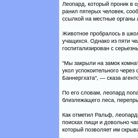
Леопард, который проник в о
ранил пятерых человек, соо
ссылкой на местные органы 
Животное пробралось в школ
учащихся. Однако из пяти ч
госпитализирован с серьезн
"Мы закрыли на замок комнат
укол успокоительного через с
Баннергхата", — сказа аген
По его словам, леопард поп
близлежащего леса, перепры
Как отметил Ральф, леопард
поисках пищи и довольно ча
который позволяет им скрыва