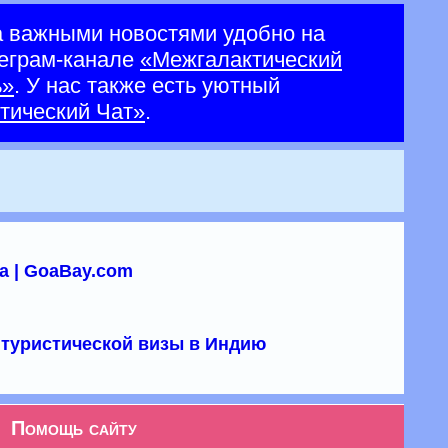
а важными новостями удобно на
еграм-канале
«Межгалактический
ь»
. У нас также есть уютный
тический Чат»
.
а | GoaBay.com
туристической визы в Индию
Помощь сайту