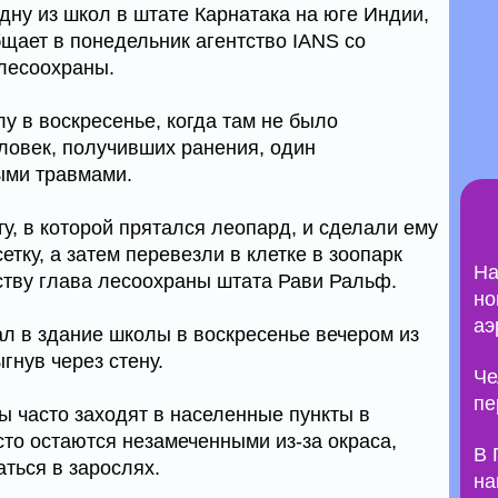
дну из школ в штате Карнатака на юге Индии,
бщает в понедельник агентство IANS со
лесоохраны.
у в воскресенье, когда там не было
еловек, получивших ранения, один
ыми травмами.
у, в которой прятался леопард, и сделали ему
етку, а затем перевезли в клетке в зоопарк
На
тству глава лесоохраны штата Рави Ральф.
но
аэ
ал в здание школы в воскресенье вечером из
гнув через стену.
Че
пе
ы часто заходят в населенные пункты в
сто остаются незамеченными из-за окраса,
В 
ться в зарослях.
на