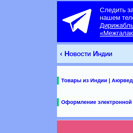
Следить з
нашем тел
Дирижабл
«Межгалак
‹ Новости Индии
Товары из Индии | Аюрвед
Оформление электронной 