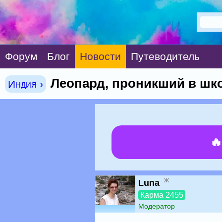
Форум
Блог
Новости
Путеводитель
Леопард, проникший в шко
Индия ›

ж
Luna
Карма 2455
Модератор