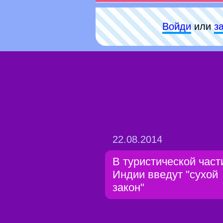
Войди
или
з
22.08.2014
В туристической част
Индии введут "сухой
закон"