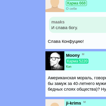
Карма 668
О себе
maaks
И слава богу.
Слава Конфуцию!
м
Moony
Карма 5220
Кэп
Американская мораль, говор
бы замуж за 40-летнего мужи
бедных слоях общества)? Ну
м
ji-krims