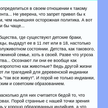
 определиться в своем отношении к такому
та... Не уверена, что запрет привел бы к
, чем нынешняя осторожная политика. А вот
и бы чаще...
бщества, где существуют детские браки,
цы, выдадут ее в 11 лет или в 18, настолько
олуживотном состоянии. Детства, как такового,
мужниной семье, хоть в своей. Разве что угроза
тва... Осознают ли они ее вообще как
езропотно как животные? Ведь другой жизни
дет ли трагедией для деревенской индианки
 "так все живут". И порой не только индианки,
ским и советским образованием.
 насколько для них считается бедой то, что
овах. Порой странные с нашей точки зрения
 у хорошо образованных индийцев, а что