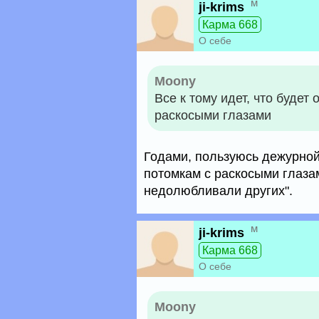
м
ji-krims
Карма 668
О себе
Moony
Все к тому идет, что будет
раскосыми глазами
Годами, пользуюсь дежурной
потомкам с раскосыми глазам
недолюбливали других".
м
ji-krims
Карма 668
О себе
Moony