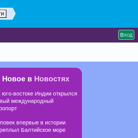
Вход
Новое в
Новостях
 юго-востоке Индии открылся
вый международный
ропорт
ловек впервые в истории
реплыл Балтийское море