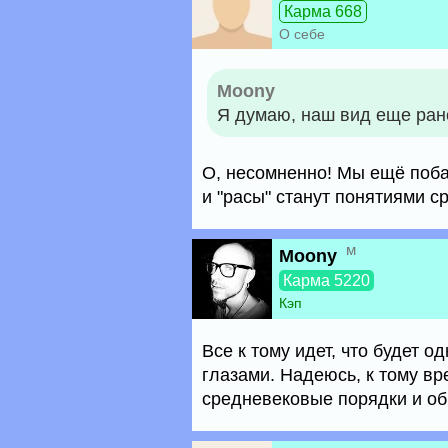
Карма 668
О себе
Moony
Я думаю, наш вид еще рано
О, несомненно! Мы ещё поба
и "расы" станут понятиями с
м
Moony
Карма 5220
Кэп
Все к тому идет, что будет 
глазами. Надеюсь, к тому вр
средневековые порядки и об