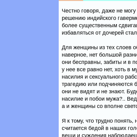
Честно говоря, даже не могу
решению индийского гавермен
более существенным сдвигам
избавляться от дочерей стал
Для женщины из тех слоев о
наверное, нет большой разни
они бесправны, забиты и в п
у нее все равно нет, хоть в 
насилия и сексуального рабс
трагедию или подчиняются б
они не видят и не знают. Бу
насилие и побои мужа?.. Ведь
а и женщины со вполне свет
Я к тому, что трудно понять,
считается бедой в наших гол
вещи и суждения наблюдаешь