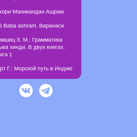
хори Маникандан Ашрам
li Baba ashram. Варанаси
мшиц З. М.: Грамматика
ыка хинди. В двух книгах.
ига 1
рт Г.: Морской путь в Индию