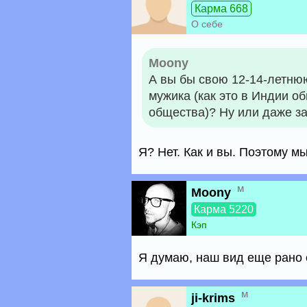
Карма 668
О себе
Moony
А вы бы свою 12-14-летнюю
мужика (как это в Индии о
общества)? Ну или даже за
Я? Нет. Как и вы. Поэтому м
м
Moony
Карма 5220
Кэп
Я думаю, наш вид еще рано 
м
ji-krims