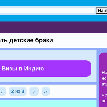
ть детские браки
 Визы в Индию
На
но
аэ
‹
2
из
8
›
››
Че
пе