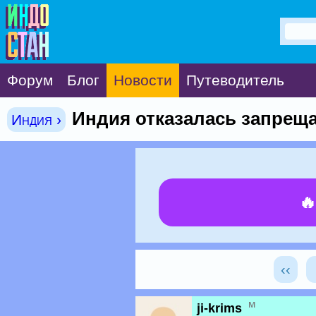
Форум
Блог
Новости
Путеводитель
Индия отказалась запреща
Индия ›

‹‹
м
ji-krims