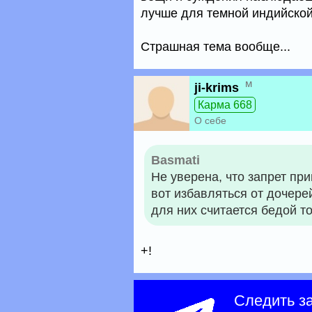
лучше для темной индийской
Страшная тема вообще...
м
ji-krims
Карма 668
О себе
Basmati
Не уверена, что запрет пр
вот избавляться от дочерей
для них считается бедой то
+!
Следить з