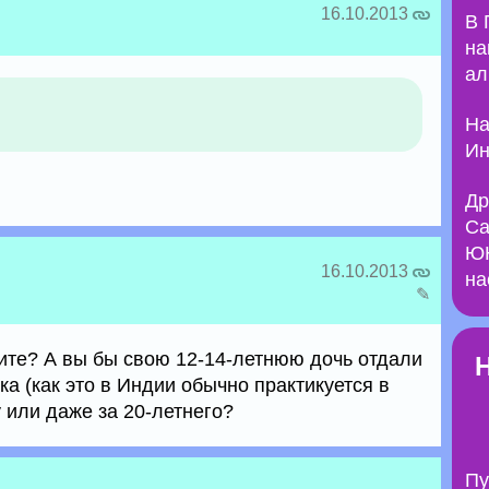
16.10.2013
В 
на
ал
На
Ин
Др
Са
ЮН
16.10.2013
на
✎
ите? А вы бы свою 12-14-летнюю дочь отдали
ка (как это в Индии обычно практикуется в
 или даже за 20-летнего?
Пу