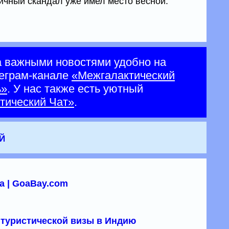
гичный скандал уже имел место весной.
а важными новостями удобно на
еграм-канале
«Межгалактический
ь»
. У нас также есть уютный
тический Чат»
.
й
а | GoaBay.com
туристической визы в Индию