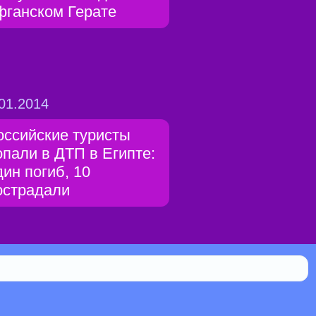
фганском Герате
01.2014
оссийские туристы
опали в ДТП в Египте:
дин погиб, 10
острадали