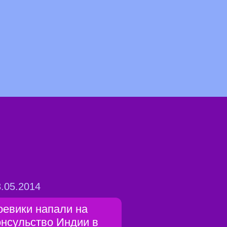
.05.2014
оевики напали на
онсульство Индии в