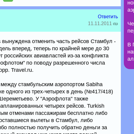
но
аэ
Ответить
Че
11.11.2011
пе
es вынуждена отменить часть рейсов Стамбул -
В 
дель вперед, теперь по крайней мере до 30
на
т российских авиавластей из-за конфликта
ал
эрофлотом" по поводу разрешенного числа
рр. Travel.ru.
в между стамбульским аэропортом Sabiha
е одного из трех-четырех в день (№417/418)
 Шереметьево. У "Аэрофлота" также
запланированных четырех рейсов. Turkish
утым отменами пассажирам бесплатно либо
оставшиеся вылеты в Стамбул, либо
ибо полностью получить обратно деньги за