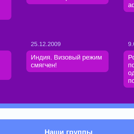
а
25.12.2009
9.
Индия. Визовый режим
Р
смягчен!
п
о
п
Наши группы