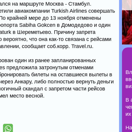
лся на маршруте Москва - Стамбул.
тили авиакомпании Turkish Airlines совершать
 По крайней мере до 13 ноября отменены
ропорта Sabiha Gokcen в Домодедово и один
taturk в Шереметьево. Причину запрета
о вероятно, что она как-то связана с рейсами
влении, сообщает соб.корр. Travel.ru.
рован один из ранее запланированных
lines предложила затронутым отменами
Вл
бронировать билеты на оставшиеся вылеты в
вв
через Анкару, либо полностью вернуть деньги
ви
логичный скандал с запретом части рейсов
мел место весной.
В 
че
их
На