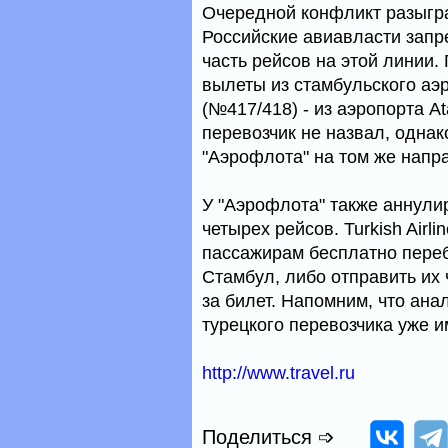
Очередной конфликт разыгра
Российские авиавласти запре
часть рейсов на этой линии.
вылеты из стамбульского аэ
(№417/418) - из аэропорта A
перевозчик не назвал, однак
"Аэрофлота" на том же напра
У "Аэрофлота" также аннули
четырех рейсов. Turkish Air
пассажирам бесплатно пере
Стамбул, либо отправить их 
за билет. Напомним, что ана
турецкого перевозчика уже и
http://www.travel.ru
Поделиться ➩