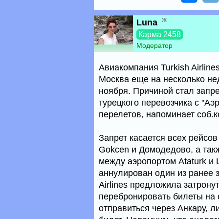
ж
Luna
Карма 2458
Модератор
Авиакомпания Turkish Airlin
Москва еще на несколько не
ноября. Причиной стал запре
турецкого перевозчика с "А
перелетов, напоминает соб.ко
Запрет касается всех рейсо
Gokcen и Домодедово, а такж
между аэропортом Ataturk и
аннулирован один из ранее 
Airlines предложила затрон
перебронировать билеты на 
отправиться через Анкару, л