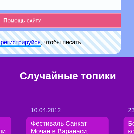
Помощь сайту
арeгиcтpируйся
, чтобы писать
Случайные топики
10.04.2012
23
Фестиваль Санкат
Б
ли
Мочан в Варанаси.
к