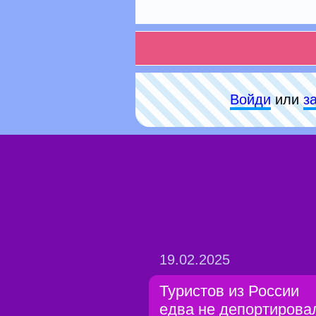
Войди
или
з
19.02.2025
Туристов из России
едва не депортирова