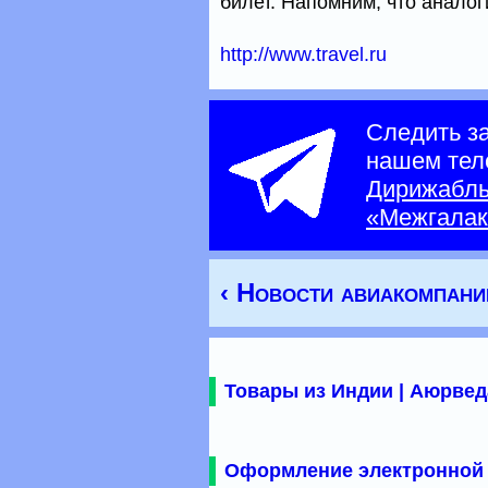
билет. Напомним, что анало
http://www.travel.ru
Следить з
нашем тел
Дирижабл
«Межгалак
‹ Новости авиакомпани
Товары из Индии | Аюрвед
Оформление электронной 