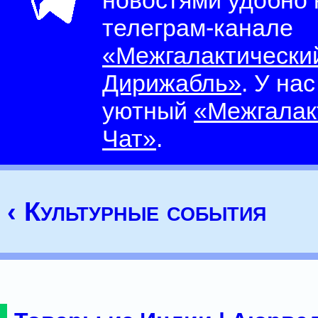
новостями удобно
телеграм-канале
«Межгалактически
Дирижабль»
. У на
уютный
«Межгалак
Чат»
.
‹ Культурные события